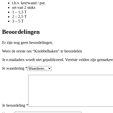
t.b.v. keerwand / put
set van 2 stuks
1 – 1,3 T
2 – 2,5 T
3 – 5 T
Beoordelingen
Er zijn nog geen beoordelingen.
Wees de eerste om “Knobbelhaken” te beoordelen
Je e-mailadres wordt niet gepubliceerd.
Vereiste velden zijn gemarke
Je waardering
*
Je beoordeling
*