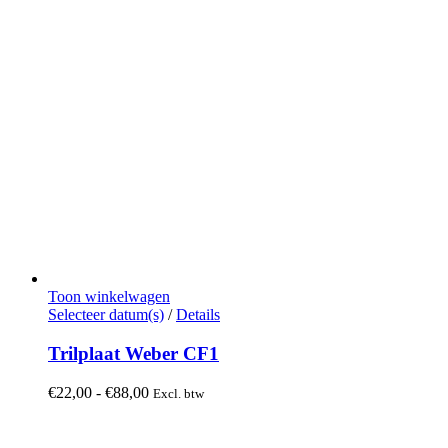
Toon winkelwagen
Dit
Selecteer datum(s)
/
Details
product
heeft
Trilplaat Weber CF1
meerdere
variaties.
Prijsklasse:
€
22,00
-
€
88,00
Excl. btw
Deze
€22,00
optie
tot
kan
€88,00