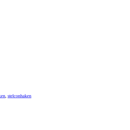
ken
,
stelconhaken