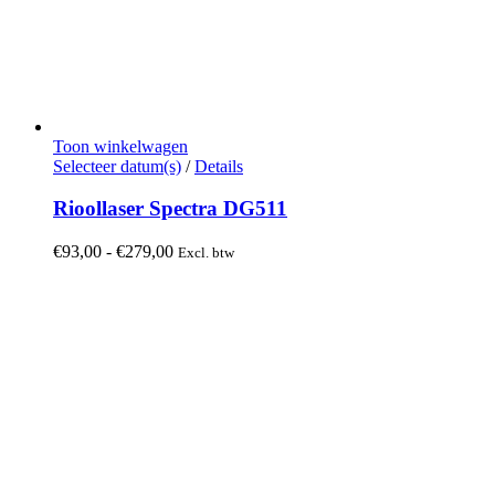
Toon winkelwagen
Dit
Selecteer datum(s)
/
Details
product
heeft
Rioollaser Spectra DG511
meerdere
variaties.
Prijsklasse:
€
93,00
-
€
279,00
Excl. btw
Deze
€93,00
optie
tot
kan
€279,00
gekozen
worden
op
de
productpagina