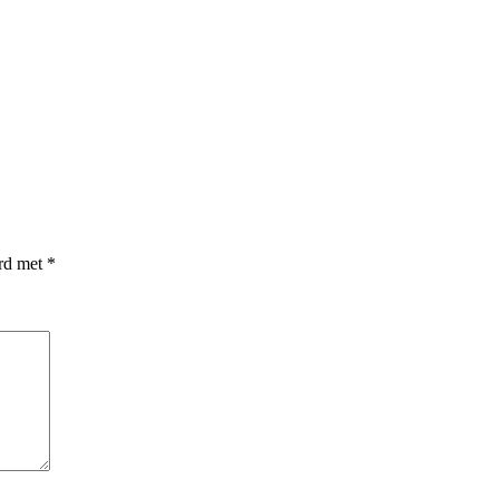
erd met
*