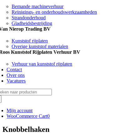
Bemande machineverhuur
Reinigings- en onderhoudswerkzaamheden
Strandonderhoud
Gladheidsbestrijding
Van Nierop Trading BV
Kunststof rijplaten
Overige kunststof materialen
Roos Kunststof Rijplaten Verhuur BV
Verhuur van kunststof rijplaten
Contact
Over ons
Vacatures
eken
r:
Mijn account
WooCommerce Cart
0
Knobbelhaken