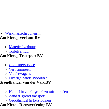
Ga
naar
inhoud
Werkmaatschappijen
Van Nierop Verhuur BV
Materieelverhuur
Toiletverhuur
Van Nierop Transport BV
Containerservice
Vergunningen
Vrachtwagens
Overige handelsvoorraad
Grondhandel Van der Valk BV
Handel in zand, grond en tuinartikelen
Zand & grond transport
Groothandel in kerstbomen
Van Nierop Dienstverlening BV