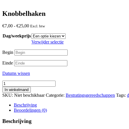
Knobbelhaken
Prijsklasse:
€
7,00
-
€
25,00
Excl. btw
€7,00
Dag/weekprijs
tot
€25,00
Verwijder selectie
Begin
Einde
Datums wissen
Knobbelhaken
aantal
In winkelmand
SKU:
Niet beschikbaar
Categorie:
Bestratingsgereedschappen
Tags:
Beschrijving
Beoordelingen (0)
Beschrijving