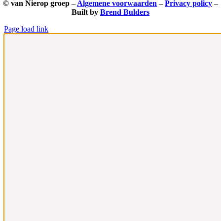
© van Nierop groep –
Algemene voorwaarden
–
Privacy policy
–
Built by
Brend Bulders
Page load link
Ga
naar
de
bovenkant