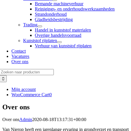
Bemande machineverhuur
Reinigings- en onderhoudswerkzaamheden
Strandonderhoud
Gladheidsbestrijding
Trading
Handel in kunststof materialen
Overige handelsvoorraad
Kunststof rijplaten
Verhuur van kunststof rijplaten
Contact
Vacatures
Over ons
Zoeken
naar:
Mijn account
WooCommerce Cart
0
Over ons
Over ons
Admin
2020-08-18T13:17:31+00:00
Van Nierop heeft een jarenlange ervaring in grondverzet en transport