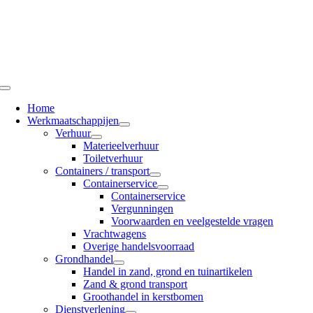
Ga
naar
inhoud
Toggle
Navigation
Home
Werkmaatschappijen
Verhuur
Materieelverhuur
Toiletverhuur
Containers / transport
Containerservice
Containerservice
Vergunningen
Voorwaarden en veelgestelde vragen
Vrachtwagens
Overige handelsvoorraad
Grondhandel
Handel in zand, grond en tuinartikelen
Zand & grond transport
Groothandel in kerstbomen
Dienstverlening