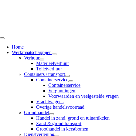
Ga
naar
inhoud
Toggle
Navigation
Home
Werkmaatschappijen
Verhuur
Materieelverhuur
Toiletverhuur
Containers / transport
Containerservice
Containerservice
Vergunningen
Voorwaarden en veelgestelde vragen
Vrachtwagens
Overige handelsvoorraad
Grondhandel
Handel in zand, grond en tuinartikelen
Zand & grond transport
Groothandel in kerstbomen
Dienstverlening