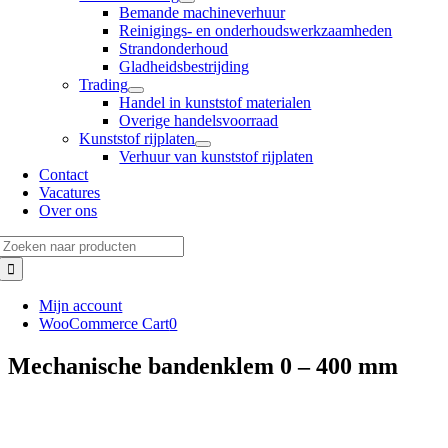
Bemande machineverhuur
Reinigings- en onderhoudswerkzaamheden
Strandonderhoud
Gladheidsbestrijding
Trading
Handel in kunststof materialen
Overige handelsvoorraad
Kunststof rijplaten
Verhuur van kunststof rijplaten
Contact
Vacatures
Over ons
Zoeken
naar:
Mijn account
WooCommerce Cart
0
Mechanische bandenklem 0 – 400 mm