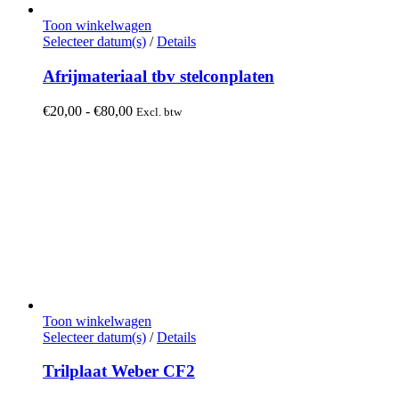
Toon winkelwagen
Dit
Selecteer datum(s)
/
Details
product
heeft
Afrijmateriaal tbv stelconplaten
meerdere
variaties.
Prijsklasse:
€
20,00
-
€
80,00
Excl. btw
Deze
€20,00
optie
tot
kan
€80,00
gekozen
worden
op
de
productpagina
Toon winkelwagen
Dit
Selecteer datum(s)
/
Details
product
heeft
Trilplaat Weber CF2
meerdere