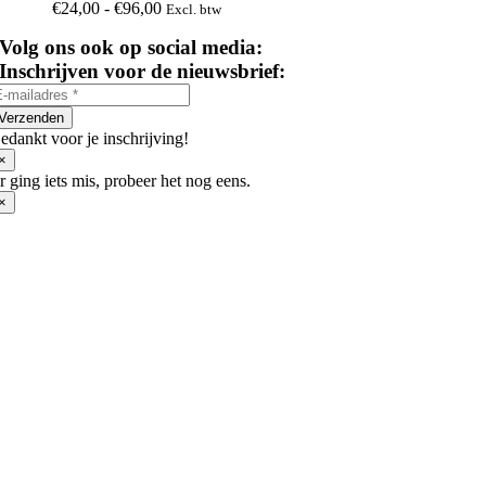
variaties.
Prijsklasse:
€
24,00
-
€
96,00
Excl. btw
Deze
€24,00
optie
Volg ons ook op social media:
tot
kan
€96,00
Inschrijven voor de nieuwsbrief:
gekozen
worden
op
Verzenden
de
edankt voor je inschrijving!
productpagina
×
r ging iets mis, probeer het nog eens.
×