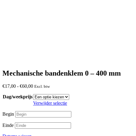
Mechanische bandenklem 0 – 400 mm
Prijsklasse:
€
17,00
-
€
60,00
Excl. btw
€17,00
Dag/weekprijs
tot
€60,00
Verwijder selectie
Begin
Einde