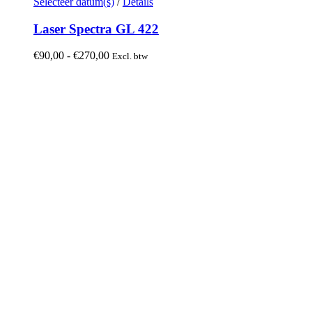
Dit
Selecteer datum(s)
/
Details
product
heeft
Laser Spectra GL 422
meerdere
variaties.
Prijsklasse:
€
90,00
-
€
270,00
Excl. btw
Deze
€90,00
optie
tot
kan
€270,00
gekozen
worden
op
de
productpagina