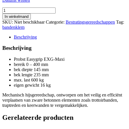
Datums wissen
Mechanische
bandenklem
In winkelmand
0
SKU:
Niet beschikbaar
Categorie:
Bestratingsgereedschappen
Tag:
-
bandenklem
400
mm
Beschrijving
aantal
Beschrijving
Probst Easygrip EXG-Maxi
bereik 0 – 400 mm
bek diepte 145 mm
bek lengte 235 mm
max. last 600 kg
eigen gewicht 16 kg
Mechanisch hijsgereedschap, ontworpen om het veilig en efficiënt
verplaatsen van zware betonnen elementen zoals trottoirbanden,
traptreden en keerwanden te vergemakkelijken.
Gerelateerde producten