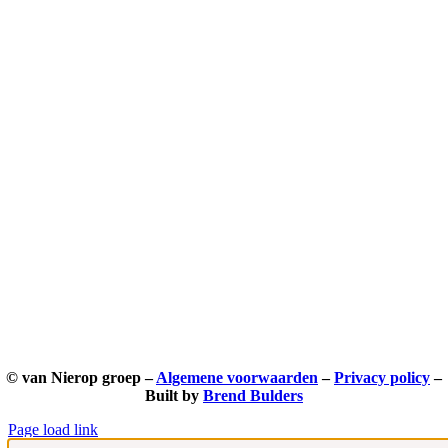
© van Nierop groep –
Algemene voorwaarden
–
Privacy policy
–
Built by
Brend Bulders
Page load link
Ga