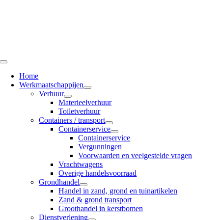
Ga
naar
inhoud
Toggle
Navigation
Home
Werkmaatschappijen
Verhuur
Materieelverhuur
Toiletverhuur
Containers / transport
Containerservice
Containerservice
Vergunningen
Voorwaarden en veelgestelde vragen
Vrachtwagens
Overige handelsvoorraad
Grondhandel
Handel in zand, grond en tuinartikelen
Zand & grond transport
Groothandel in kerstbomen
Dienstverlening