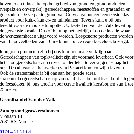
hovenier en tuincentra op het gebied van grond en grondproducten
(verpakt en onverpakt), gereedschappen, meststoffen en graszaden en
graszoden. De verpakte grond van Culvita garandeert een eerste klas
product voor kuip-, kamer- en tuinplanten. Tevens kunt u bij ons
terecht voor de mooiste tuinpotten. U bestelt en van der Valk levert op
de gewenste locatie. Dus of bij u op het bedrijf, of op de locatie waar
de werkzaamheden uitgevoerd worden. Losgestorte producten worden
vanaf hoeveelheden van 10 m³ binnen onze regio kosteloos bezorgd.
Innogreen producten zijn bij ons in ruime mate verkrijgbaar.
Gereedschappen van topkwaliteit zijn uit voorraad leverbaar. Ook voor
het snoeigereedschap zijn er veel onderdelen te verkrijgen, vraag het
ons. Draad, gaas en hekwerken van Bekaert kunnen wij u leveren.
Ook de stratenmaker is bij ons aan het goede adres,
stratenmakergereedschap is op voorraad. Last but not least kunt u tege
de feestdagen bij ons terecht voor eerste kwaliteit kerstbomen van 1 tot
25 meter!
Grondhandel Van der Valk
Zand/grond/gras/kerstbomen
Vlotlaan 18
2681 RX Monster
0174 – 21 21 04