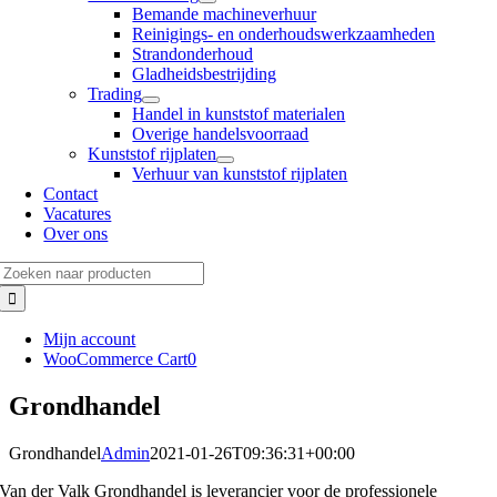
Bemande machineverhuur
Reinigings- en onderhoudswerkzaamheden
Strandonderhoud
Gladheidsbestrijding
Trading
Handel in kunststof materialen
Overige handelsvoorraad
Kunststof rijplaten
Verhuur van kunststof rijplaten
Contact
Vacatures
Over ons
Zoeken
naar:
Mijn account
WooCommerce Cart
0
Grondhandel
Grondhandel
Admin
2021-01-26T09:36:31+00:00
Van der Valk Grondhandel is leverancier voor de professionele