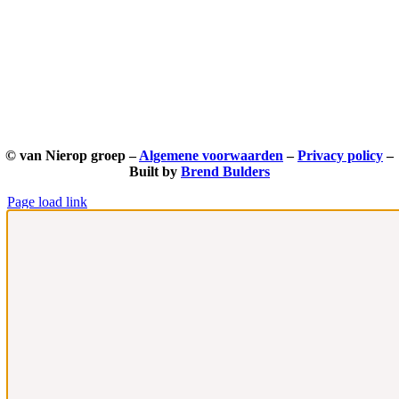
© van Nierop groep –
Algemene voorwaarden
–
Privacy policy
–
Built by
Brend Bulders
Page load link
Ga
naar
de
bovenkant