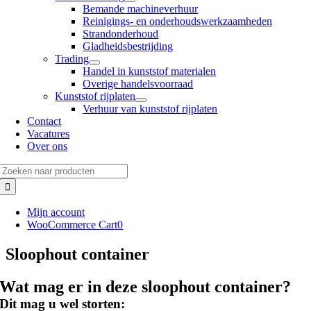
Bemande machineverhuur
Reinigings- en onderhoudswerkzaamheden
Strandonderhoud
Gladheidsbestrijding
Trading
Handel in kunststof materialen
Overige handelsvoorraad
Kunststof rijplaten
Verhuur van kunststof rijplaten
Contact
Vacatures
Over ons
Zoeken
naar:
Mijn account
WooCommerce Cart
0
Sloophout container
Wat mag er in deze sloophout container?
Dit mag u wel storten: