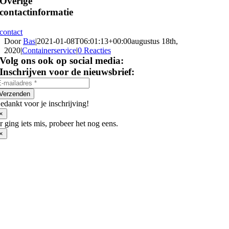
Overige
contactinformatie
contact
Door
Bas
|
2021-01-08T06:01:13+00:00
augustus 18th,
2020
|
Containerservice
|
0 Reacties
Volg ons ook op social media:
Inschrijven voor de nieuwsbrief:
Verzenden
edankt voor je inschrijving!
×
r ging iets mis, probeer het nog eens.
×