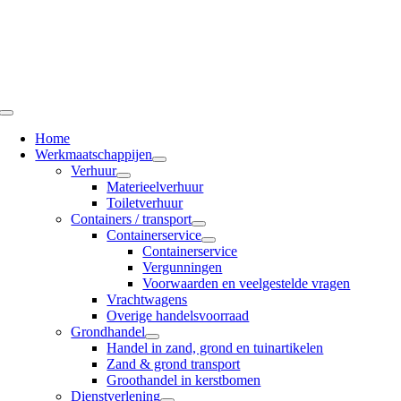
Ga
naar
inhoud
Toggle
Navigation
Home
Werkmaatschappijen
Verhuur
Materieelverhuur
Toiletverhuur
Containers / transport
Containerservice
Containerservice
Vergunningen
Voorwaarden en veelgestelde vragen
Vrachtwagens
Overige handelsvoorraad
Grondhandel
Handel in zand, grond en tuinartikelen
Zand & grond transport
Groothandel in kerstbomen
Dienstverlening