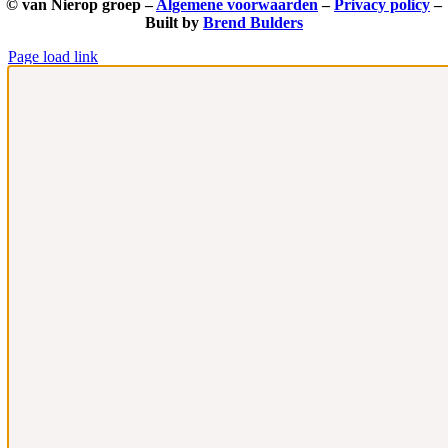
© van Nierop groep –
Algemene voorwaarden
–
Privacy policy
–
Built by
Brend Bulders
Page load link
Ga
naar
de
bovenkant