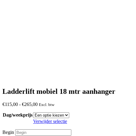
Ladderlift mobiel 18 mtr aanhanger
Prijsklasse:
€
115,00
-
€
265,00
Excl. btw
€115,00
Dag/weekprijs
tot
€265,00
Verwijder selectie
Begin