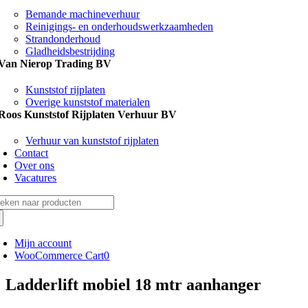
Bemande machineverhuur
Reinigings- en onderhoudswerkzaamheden
Strandonderhoud
Gladheidsbestrijding
Van Nierop Trading BV
Kunststof rijplaten
Overige kunststof materialen
Roos Kunststof Rijplaten Verhuur BV
Verhuur van kunststof rijplaten
Contact
Over ons
Vacatures
eken
r:
Mijn account
WooCommerce Cart
0
Ladderlift mobiel 18 mtr aanhanger