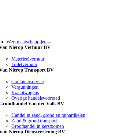
Ga
naar
inhoud
Werkmaatschappijen
Van Nierop Verhuur BV
Materieelverhuur
Toiletverhuur
Van Nierop Transport BV
Containerservice
Vergunningen
Vrachtwagens
Overige handelsvoorraad
Grondhandel Van der Valk BV
Handel in zand, grond en tuinartikelen
Zand & grond transport
Groothandel in kerstbomen
Van Nierop Dienstverlening BV