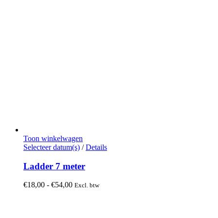
Toon winkelwagen
Dit
Selecteer datum(s)
/
Details
product
heeft
Ladder 7 meter
meerdere
variaties.
Prijsklasse:
€
18,00
-
€
54,00
Excl. btw
Deze
€18,00
optie
tot
kan
€54,00
gekozen