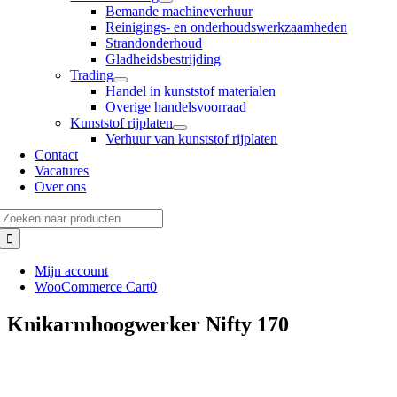
Bemande machineverhuur
Reinigings- en onderhoudswerkzaamheden
Strandonderhoud
Gladheidsbestrijding
Trading
Handel in kunststof materialen
Overige handelsvoorraad
Kunststof rijplaten
Verhuur van kunststof rijplaten
Contact
Vacatures
Over ons
Zoeken
naar:
Mijn account
WooCommerce Cart
0
Knikarmhoogwerker Nifty 170