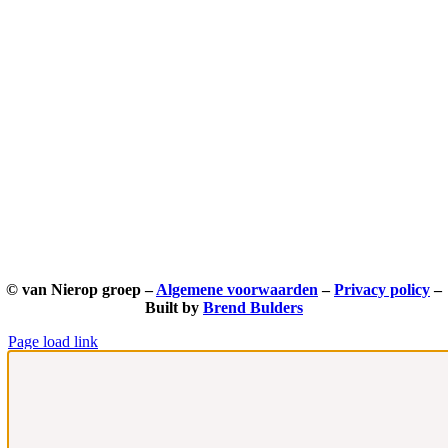
© van Nierop groep –
Algemene voorwaarden
–
Privacy policy
–
Built by
Brend Bulders
Page load link
Ga
naar
de
bovenkant