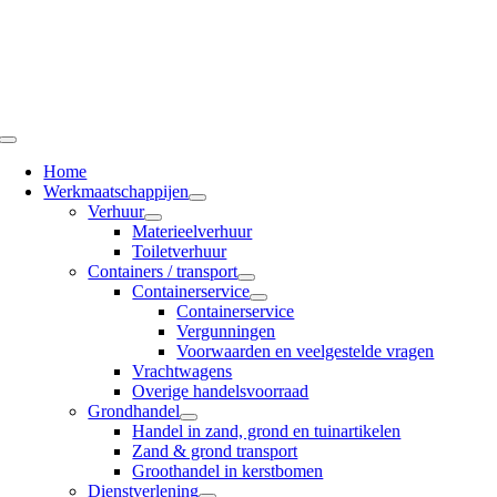
Ga
naar
inhoud
Toggle
Navigation
Home
Werkmaatschappijen
Verhuur
Materieelverhuur
Toiletverhuur
Containers / transport
Containerservice
Containerservice
Vergunningen
Voorwaarden en veelgestelde vragen
Vrachtwagens
Overige handelsvoorraad
Grondhandel
Handel in zand, grond en tuinartikelen
Zand & grond transport
Groothandel in kerstbomen
Dienstverlening