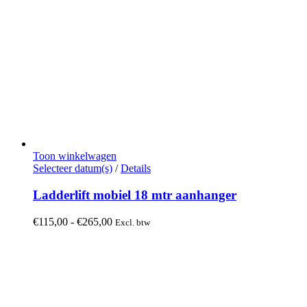
Toon winkelwagen
Dit
Selecteer datum(s)
/
Details
product
heeft
Ladderlift mobiel 18 mtr aanhanger
meerdere
variaties.
Prijsklasse:
€
115,00
-
€
265,00
Excl. btw
Deze
€115,00
optie
tot
kan
€265,00
gekozen
worden
op
de