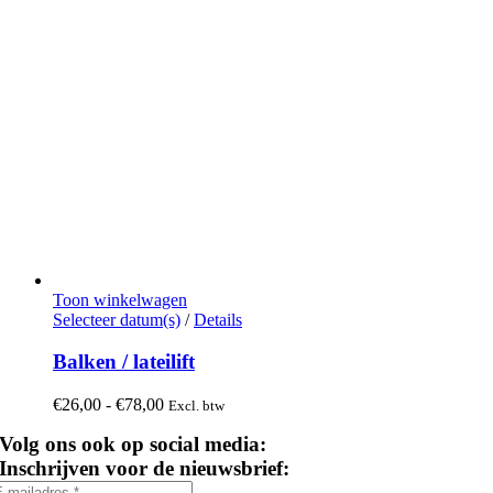
productpagina
Toon winkelwagen
Dit
Selecteer datum(s)
/
Details
product
heeft
Balken / lateilift
meerdere
variaties.
Prijsklasse:
€
26,00
-
€
78,00
Excl. btw
Deze
€26,00
optie
Volg ons ook op social media:
tot
kan
€78,00
Inschrijven voor de nieuwsbrief:
gekozen