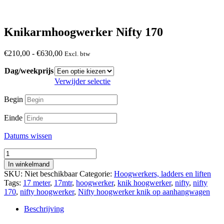
Knikarmhoogwerker Nifty 170
Prijsklasse:
€
210,00
-
€
630,00
Excl. btw
€210,00
Dag/weekprijs
tot
€630,00
Verwijder selectie
Begin
Einde
Datums wissen
Knikarmhoogwerker
Nifty
In winkelmand
170
SKU:
Niet beschikbaar
Categorie:
Hoogwerkers, ladders en liften
aantal
Tags:
17 meter
,
17mtr
,
hoogwerker
,
knik hoogwerker
,
nifty
,
nifty
170
,
nifty hoogwerker
,
Nifty hoogwerker knik op aanhangwagen
Beschrijving