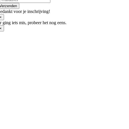
worden
op
Verzenden
de
edankt voor je inschrijving!
productpagina
×
r ging iets mis, probeer het nog eens.
×