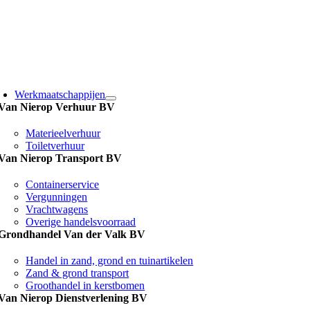
Ga
naar
inhoud
Werkmaatschappijen
Van Nierop Verhuur BV
Materieelverhuur
Toiletverhuur
Van Nierop Transport BV
Containerservice
Vergunningen
Vrachtwagens
Overige handelsvoorraad
Grondhandel Van der Valk BV
Handel in zand, grond en tuinartikelen
Zand & grond transport
Groothandel in kerstbomen
Van Nierop Dienstverlening BV