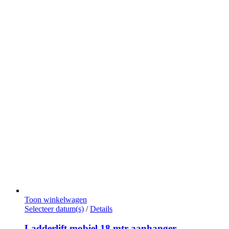
Toon winkelwagen
Dit
Selecteer datum(s)
/
Details
product
heeft
Ladderlift mobiel 18 mtr aanhanger