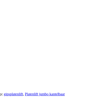
gs:
gipsplatenlift
,
Platenlift jumbo kantelbaar