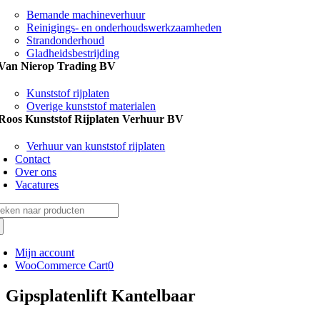
Bemande machineverhuur
Reinigings- en onderhoudswerkzaamheden
Strandonderhoud
Gladheidsbestrijding
Van Nierop Trading BV
Kunststof rijplaten
Overige kunststof materialen
Roos Kunststof Rijplaten Verhuur BV
Verhuur van kunststof rijplaten
Contact
Over ons
Vacatures
eken
r:
Mijn account
WooCommerce Cart
0
Gipsplatenlift Kantelbaar