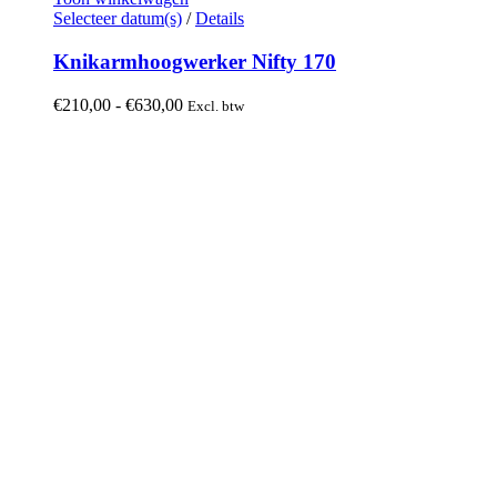
Dit
Selecteer datum(s)
/
Details
product
heeft
Knikarmhoogwerker Nifty 170
meerdere
variaties.
Prijsklasse:
€
210,00
-
€
630,00
Excl. btw
Deze
€210,00
optie
tot
kan
€630,00
gekozen
worden
op
de
productpagina