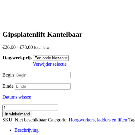
Gipsplatenlift Kantelbaar
Prijsklasse:
€
26,00
-
€
78,00
Excl. btw
€26,00
Dag/weekprijs
tot
€78,00
Verwijder selectie
Begin
Einde
Datums wissen
Gipsplatenlift
Kantelbaar
In winkelmand
aantal
SKU:
Niet beschikbaar
Categorie:
Hoogwerkers, ladders en liften
Ta
Beschrijving