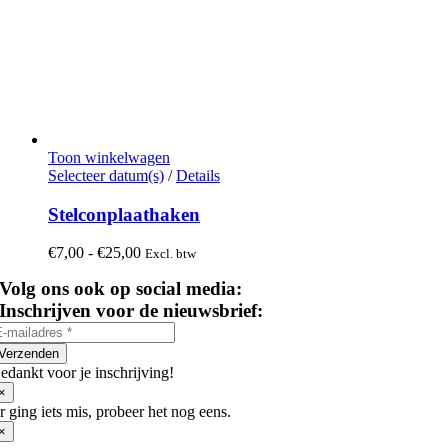
Toon winkelwagen
Dit
Selecteer datum(s)
/
Details
product
heeft
Stelconplaathaken
meerdere
variaties.
Prijsklasse:
€
7,00
-
€
25,00
Excl. btw
Deze
€7,00
optie
Volg ons ook op social media:
tot
kan
€25,00
Inschrijven voor de nieuwsbrief:
gekozen
worden
op
Verzenden
de
edankt voor je inschrijving!
productpagina
×
r ging iets mis, probeer het nog eens.
×