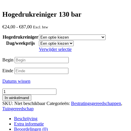
Hogedrukreiniger 130 bar
Prijsklasse:
€
24,00
-
€
87,00
Excl. btw
€24,00
Hogedrukreiniger
tot
€87,00
Dag/weekprijs
Verwijder selectie
Begin
Einde
Datums wissen
Hogedrukreiniger
130
In winkelmand
bar
SKU:
Niet beschikbaar
Categorieën:
Bestratingsgereedschappen
,
aantal
Tuingereedschap
Beschrijving
Extra informatie
Beoordelingen (0)