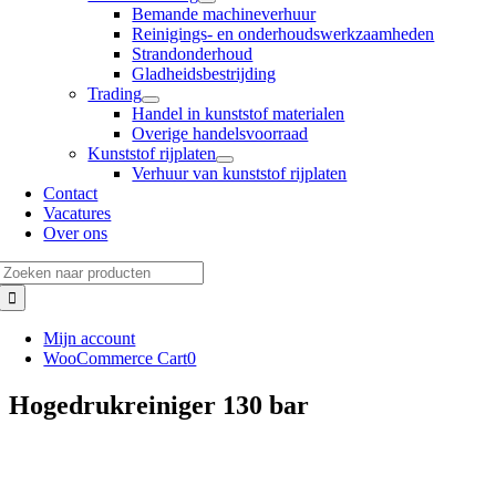
Bemande machineverhuur
Reinigings- en onderhoudswerkzaamheden
Strandonderhoud
Gladheidsbestrijding
Trading
Handel in kunststof materialen
Overige handelsvoorraad
Kunststof rijplaten
Verhuur van kunststof rijplaten
Contact
Vacatures
Over ons
Zoeken
naar:
Mijn account
WooCommerce Cart
0
Hogedrukreiniger 130 bar