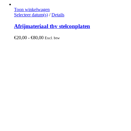
Toon winkelwagen
Dit
Selecteer datum(s)
/
Details
product
heeft
Afrijmateriaal tbv stelconplaten
meerdere
variaties.
Prijsklasse:
€
20,00
-
€
80,00
Excl. btw
Deze
€20,00
optie
tot
kan
€80,00
gekozen
worden
op
de
productpagina