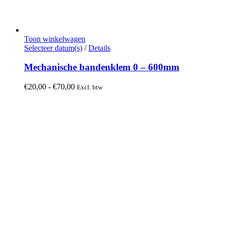
Toon winkelwagen
Dit
Selecteer datum(s)
/
Details
product
heeft
Mechanische bandenklem 0 – 600mm
meerdere
variaties.
Prijsklasse:
€
20,00
-
€
70,00
Excl. btw
Deze
€20,00
optie
tot
kan
€70,00
gekozen
worden
op
de
productpagina