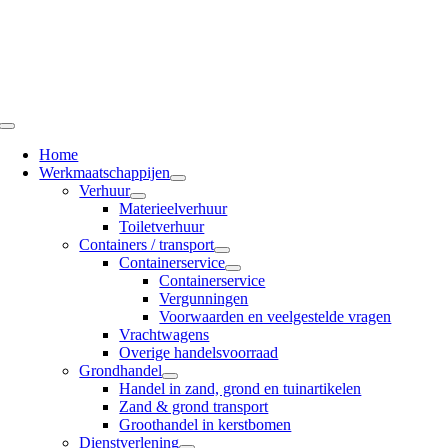
Ga
naar
inhoud
Toggle
Navigation
Home
Werkmaatschappijen
Verhuur
Materieelverhuur
Toiletverhuur
Containers / transport
Containerservice
Containerservice
Vergunningen
Voorwaarden en veelgestelde vragen
Vrachtwagens
Overige handelsvoorraad
Grondhandel
Handel in zand, grond en tuinartikelen
Zand & grond transport
Groothandel in kerstbomen
Dienstverlening