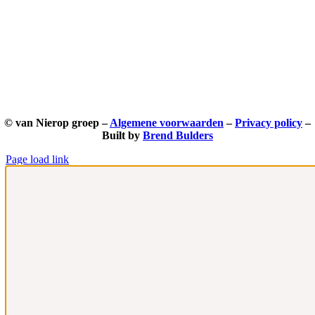
© van Nierop groep –
Algemene voorwaarden
–
Privacy policy
–
Built by
Brend Bulders
Page load link
Ga
naar
de
bovenkant