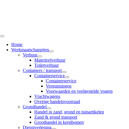
Ga
naar
inhoud
Toggle
Navigation
Home
Werkmaatschappijen
Verhuur
Materieelverhuur
Toiletverhuur
Containers / transport
Containerservice
Containerservice
Vergunningen
Voorwaarden en veelgestelde vragen
Vrachtwagens
Overige handelsvoorraad
Grondhandel
Handel in zand, grond en tuinartikelen
Zand & grond transport
Groothandel in kerstbomen
Dienstverlening