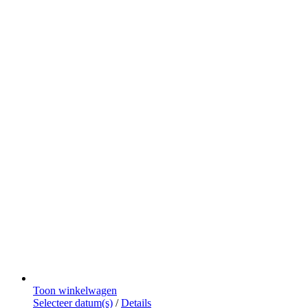
Toon winkelwagen
Dit
Selecteer datum(s)
/
Details