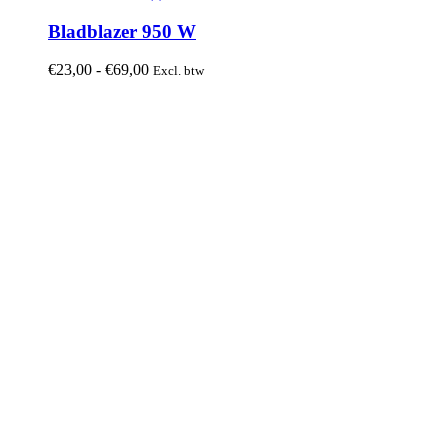
product
heeft
Bladblazer 950 W
meerdere
variaties.
Prijsklasse:
€
23,00
-
€
69,00
Excl. btw
Deze
€23,00
optie
tot
kan
€69,00
gekozen
worden
op
de
productpagina