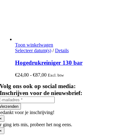
Toon winkelwagen
Dit
Selecteer datum(s)
/
Details
product
heeft
Hogedrukreiniger 130 bar
meerdere
variaties.
Prijsklasse:
€
24,00
-
€
87,00
Excl. btw
Deze
€24,00
optie
Volg ons ook op social media:
tot
kan
€87,00
Inschrijven voor de nieuwsbrief:
gekozen
worden
op
Verzenden
de
edankt voor je inschrijving!
productpagina
×
r ging iets mis, probeer het nog eens.
×