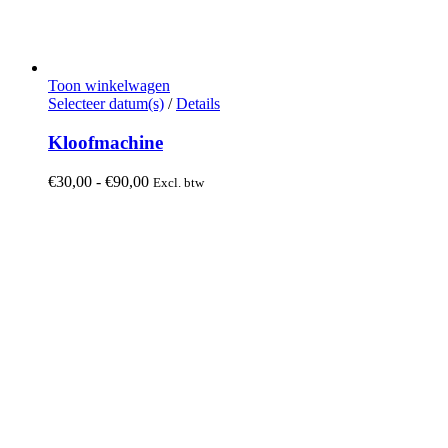
Toon winkelwagen
Dit
Selecteer datum(s)
/
Details
product
heeft
Kloofmachine
meerdere
variaties.
Prijsklasse:
€
30,00
-
€
90,00
Excl. btw
Deze
€30,00
optie
tot
kan
€90,00
gekozen
worden
op
de
productpagina