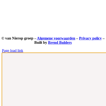
© van Nierop groep –
Algemene voorwaarden
–
Privacy policy
–
Built by
Brend Bulders
Page load link
Ga
naar
de
bovenkant