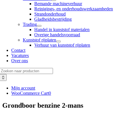
Bemande machineverhuur
Reinigings- en onderhoudswerkzaamheden
Strandonderhoud
Gladheidsbestrijding
Trading
Handel in kunststof materialen
Overige handelsvoorraad
Kunststof rijplaten
Verhuur van kunststof rijplaten
Contact
Vacatures
Over ons
Zoeken
naar:
Mijn account
WooCommerce Cart
0
Grondboor benzine 2-mans