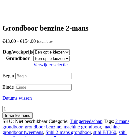
Grondboor benzine 2-mans
Prijsklasse:
€
43,00
-
€
154,00
Excl. btw
€43,00
Dag/weekprijs
tot
€154,00
Grondboor
Verwijder selectie
Begin
Einde
Datums wissen
Grondboor
benzine
In winkelmand
2-
SKU:
Niet beschikbaar
Categorie:
Tuingereedschap
Tags:
2-mans
mans
grondboor
,
grondboor benzine
,
machine grondboor
,
machine
aantal
grondboor tweemans
,
Stihl 2-mans grondboor
,
stihl BT360
,
stihl