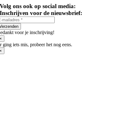
€11,00
optie
Volg ons ook op social media:
tot
kan
€33,00
Inschrijven voor de nieuwsbrief:
gekozen
worden
op
Verzenden
de
edankt voor je inschrijving!
productpagina
×
r ging iets mis, probeer het nog eens.
×