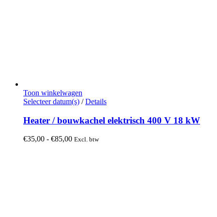
Toon winkelwagen
Dit
Selecteer datum(s)
/
Details
product
heeft
Heater / bouwkachel elektrisch 400 V 18 kW
meerdere
variaties.
Prijsklasse:
€
35,00
-
€
85,00
Excl. btw
Deze
€35,00
optie
tot
kan
€85,00
gekozen
worden
op
de
productpagina