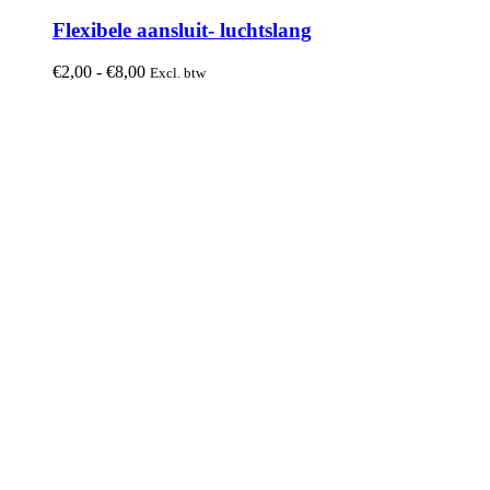
product
heeft
Flexibele aansluit- luchtslang
meerdere
variaties.
Prijsklasse:
€
2,00
-
€
8,00
Excl. btw
Deze
€2,00
optie
tot
kan
€8,00
gekozen
worden
op
de
productpagina