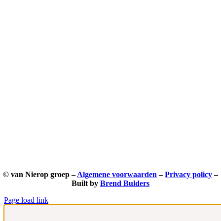
© van Nierop groep –
Algemene voorwaarden
–
Privacy policy
–
Built by
Brend Bulders
Page load link
Ga
naar