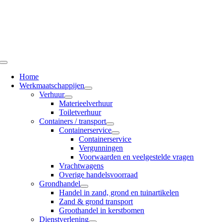
Ga
naar
inhoud
Toggle
Navigation
Home
Werkmaatschappijen
Verhuur
Materieelverhuur
Toiletverhuur
Containers / transport
Containerservice
Containerservice
Vergunningen
Voorwaarden en veelgestelde vragen
Vrachtwagens
Overige handelsvoorraad
Grondhandel
Handel in zand, grond en tuinartikelen
Zand & grond transport
Groothandel in kerstbomen
Dienstverlening