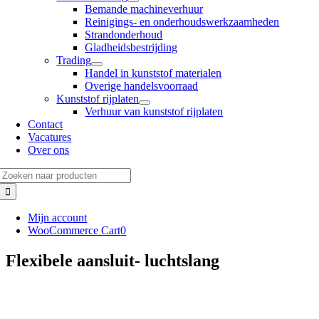
Bemande machineverhuur
Reinigings- en onderhoudswerkzaamheden
Strandonderhoud
Gladheidsbestrijding
Trading
Handel in kunststof materialen
Overige handelsvoorraad
Kunststof rijplaten
Verhuur van kunststof rijplaten
Contact
Vacatures
Over ons
Zoeken
naar:
Mijn account
WooCommerce Cart
0
Flexibele aansluit- luchtslang