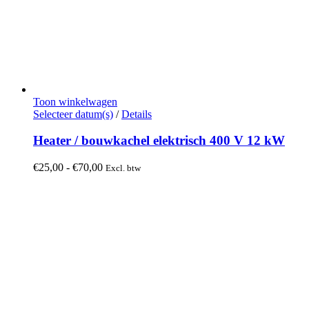
Toon winkelwagen
Dit
Selecteer datum(s)
/
Details
product
heeft
Heater / bouwkachel elektrisch 400 V 12 kW
meerdere
variaties.
Prijsklasse:
€
25,00
-
€
70,00
Excl. btw
Deze
€25,00
optie
tot
kan
€70,00
gekozen
worden
op
de
productpagina