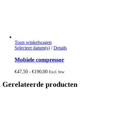
Toon winkelwagen
Dit
Selecteer datum(s)
/
Details
product
heeft
Mobiele compressor
meerdere
variaties.
Prijsklasse:
€
47,50
-
€
190,00
Excl. btw
Deze
€47,50
optie
tot
Gerelateerde producten
kan
€190,00
gekozen
worden
op
de
productpagina