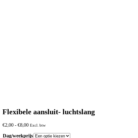
Flexibele aansluit- luchtslang
Prijsklasse:
€
2,00
-
€
8,00
Excl. btw
€2,00
Dag/weekprijs
tot