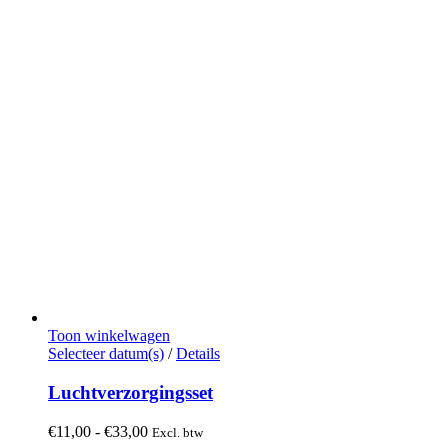
Toon winkelwagen
Dit
Selecteer datum(s)
/
Details
product
heeft
Luchtverzorgingsset
meerdere
variaties.
Prijsklasse:
€
11,00
-
€
33,00
Excl. btw
Deze