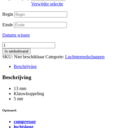
€8,00
Verwijder selectie
Begin
Einde
Datums wissen
Flexibele
aansluit-
In winkelmand
luchtslang
SKU:
Niet beschikbaar
Categorie:
Luchtgereedschappen
aantal
Beschrijving
Beschrijving
13 mm
Klauwkoppeling
5 mtr
Optioneel:
compressor
luchtslang