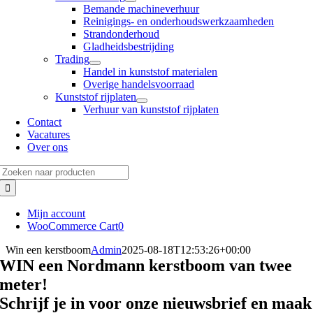
Bemande machineverhuur
Reinigings- en onderhoudswerkzaamheden
Strandonderhoud
Gladheidsbestrijding
Trading
Handel in kunststof materialen
Overige handelsvoorraad
Kunststof rijplaten
Verhuur van kunststof rijplaten
Contact
Vacatures
Over ons
Zoeken
naar:
Mijn account
WooCommerce Cart
0
Win een kerstboom
Admin
2025-08-18T12:53:26+00:00
WIN een Nordmann kerstboom van twee
meter!
Schrijf je in voor onze nieuwsbrief en maak