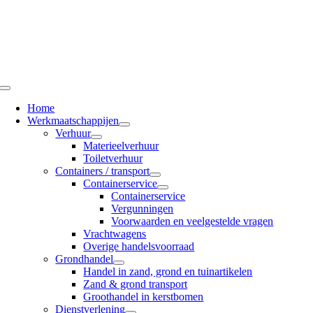
Ga
naar
inhoud
Toggle
Navigation
Home
Werkmaatschappijen
Verhuur
Materieelverhuur
Toiletverhuur
Containers / transport
Containerservice
Containerservice
Vergunningen
Voorwaarden en veelgestelde vragen
Vrachtwagens
Overige handelsvoorraad
Grondhandel
Handel in zand, grond en tuinartikelen
Zand & grond transport
Groothandel in kerstbomen
Dienstverlening