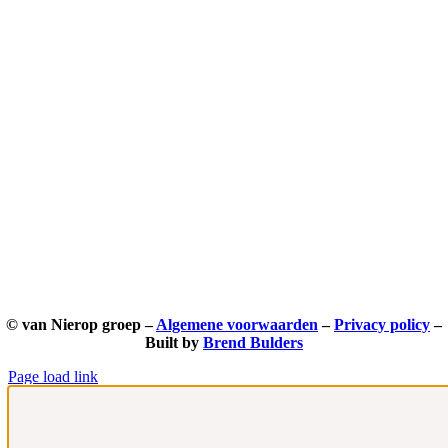
© van Nierop groep –
Algemene voorwaarden
–
Privacy policy
–
Built by
Brend Bulders
Page load link
Ga
naar
de
bovenkant