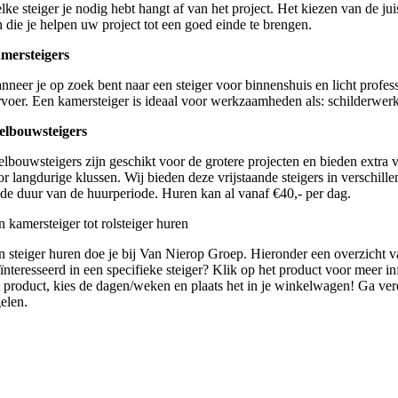
ke steiger je nodig hebt hangt af van het project. Het kiezen van de juis
n die je helpen uw project tot een goed einde te brengen.
mersteigers
nneer je op zoek bent naar een steiger voor binnenshuis en licht profes
rvoer. Een kamersteiger is ideaal voor werkzaamheden als: schilderwer
elbouwsteigers
elbouwsteigers zijn geschikt voor de grotere projecten en bieden extra 
or langdurige klussen. Wij bieden deze vrijstaande steigers in verschi
 de duur van de huurperiode. Huren kan al vanaf €40,- per dag.
n kamersteiger tot rolsteiger huren
n steiger huren doe je bij Van Nierop Groep. Hieronder een overzicht 
ïnteresseerd in een specifieke steiger? Klik op het product voor meer i
t product, kies de dagen/weken en plaats het in je winkelwagen! Ga ver
gelen.