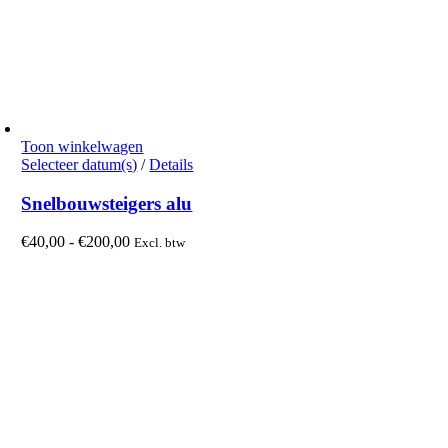
Toon winkelwagen
Dit
Selecteer datum(s)
/
Details
product
heeft
Snelbouwsteigers alu
meerdere
variaties.
Prijsklasse:
€
40,00
-
€
200,00
Excl. btw
Deze
€40,00
optie
tot
kan
€200,00
gekozen
worden
op
de
productpagina