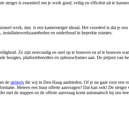
te steiger is essentieel om je werk goed, veilig en efficiënt uit te kunn
sioneel werk, dan is een kamersteiger ideaal. Het voordeel is dat je ee
k, installatiewerkzaamheden en onderhoud in beperkte ruimtes.
veiligheid. Ze zijn eenvoudig en snel op te bouwen en af te bouwen wat
llende hoogtes, platformbreedtes en opbouwframes aan. De prijzen van 
van de
steigers
die wij in Den Haag aanbieden. Of je nu gaat voor een rol
nformatie. Meteen een huur offerte aanvragen? Dat kan ook! De steiger v
der met de stappen en de offerte aanvraag komt automatisch bij ons tere