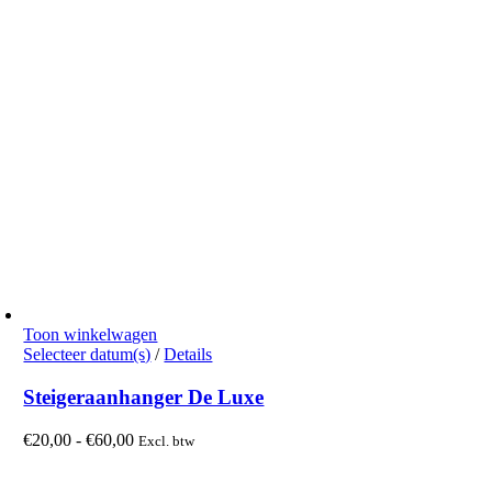
Toon winkelwagen
Dit
Selecteer datum(s)
/
Details
product
heeft
Steigeraanhanger De Luxe
meerdere
variaties.
Prijsklasse:
€
20,00
-
€
60,00
Excl. btw
Deze
€20,00
optie
tot
kan