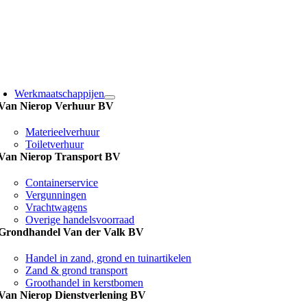
Ga
naar
inhoud
Werkmaatschappijen
Van Nierop Verhuur BV
Materieelverhuur
Toiletverhuur
Van Nierop Transport BV
Containerservice
Vergunningen
Vrachtwagens
Overige handelsvoorraad
Grondhandel Van der Valk BV
Handel in zand, grond en tuinartikelen
Zand & grond transport
Groothandel in kerstbomen
Van Nierop Dienstverlening BV