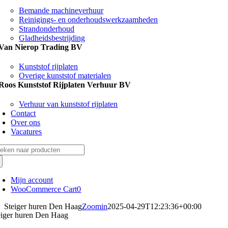
Bemande machineverhuur
Reinigings- en onderhoudswerkzaamheden
Strandonderhoud
Gladheidsbestrijding
Van Nierop Trading BV
Kunststof rijplaten
Overige kunststof materialen
Roos Kunststof Rijplaten Verhuur BV
Verhuur van kunststof rijplaten
Contact
Over ons
Vacatures
eken
r:
Mijn account
WooCommerce Cart
0
Steiger huren Den Haag
Zoomin
2025-04-29T12:23:36+00:00
eiger huren Den Haag