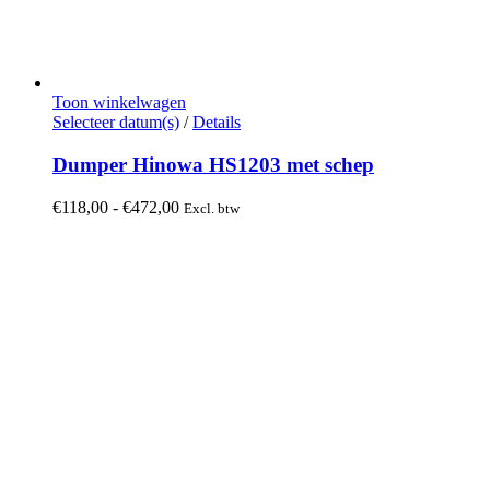
Toon winkelwagen
Dit
Selecteer datum(s)
/
Details
product
heeft
Dumper Hinowa HS1203 met schep
meerdere
variaties.
Prijsklasse:
€
118,00
-
€
472,00
Excl. btw
Deze
€118,00
optie
tot
kan
€472,00
gekozen
worden
op
de
productpagina