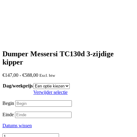
Dumper Messersi TC130d 3-zijdige
kipper
Prijsklasse:
€
147,00
-
€
588,00
Excl. btw
€147,00
Dag/weekprijs
tot
€588,00
Verwijder selectie
Begin
Einde
Datums wissen
Dumper