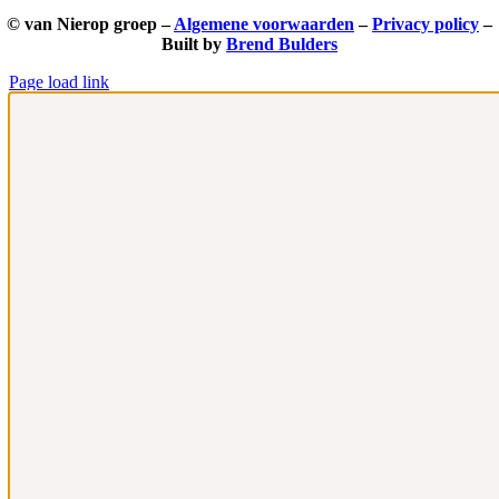
© van Nierop groep –
Algemene voorwaarden
–
Privacy policy
–
Built by
Brend Bulders
Page load link
Ga
naar
de
bovenkant