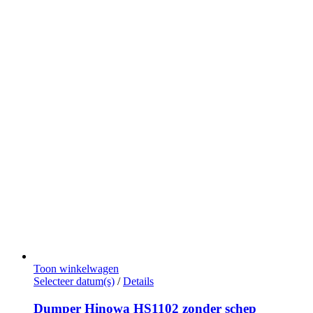
Toon winkelwagen
Dit
Selecteer datum(s)
/
Details
product
heeft
Dumper Hinowa HS1102 zonder schep