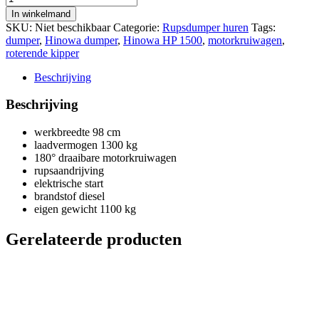
Messersi
In winkelmand
TC130d
SKU:
Niet beschikbaar
Categorie:
Rupsdumper huren
Tags:
3-
dumper
,
Hinowa dumper
,
Hinowa HP 1500
,
motorkruiwagen
,
zijdige
roterende kipper
kipper
aantal
Beschrijving
Beschrijving
werkbreedte 98 cm
laadvermogen 1300 kg
180° draaibare motorkruiwagen
rupsaandrijving
elektrische start
brandstof diesel
eigen gewicht 1100 kg
Gerelateerde producten