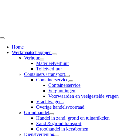
Ga
naar
inhoud
Toggle
Navigation
Home
Werkmaatschappijen
Verhuur
Materieelverhuur
Toiletverhuur
Containers / transport
Containerservice
Containerservice
Vergunningen
Voorwaarden en veelgestelde vragen
Vrachtwagens
Overige handelsvoorraad
Grondhandel
Handel in zand, grond en tuinartikelen
Zand & grond transport
Groothandel in kerstbomen
Dienstverlening