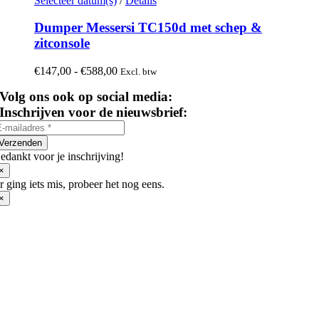
Selecteer datum(s)
/
Details
product
heeft
Dumper Messersi TC150d met schep &
meerdere
zitconsole
variaties.
Deze
Prijsklasse:
€
147,00
-
€
588,00
Excl. btw
optie
€147,00
kan
Volg ons ook op social media:
tot
gekozen
€588,00
Inschrijven voor de nieuwsbrief:
worden
op
de
Verzenden
productpagina
edankt voor je inschrijving!
×
r ging iets mis, probeer het nog eens.
×