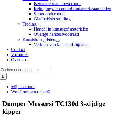
Bemande machineverhuur
Reinigings- en onderhoudswerkzaamheden
Strandonderhoud
Gladheidsbestrijding
Trading
Handel in kunststof materialen
Overige handelsvoorraad
Kunststof rijplaten
Verhuur van kunststof rijplaten
Contact
Vacatures
Over ons
Zoeken
naar:
Mijn account
WooCommerce Cart
0
Dumper Messersi TC130d 3-zijdige
kipper