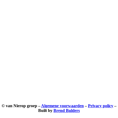
© van Nierop groep –
Algemene voorwaarden
–
Privacy policy
–
Built by
Brend Bulders