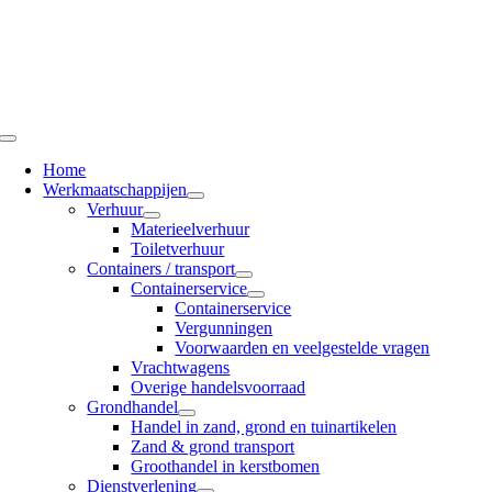
Ga
naar
inhoud
Toggle
Navigation
Home
Werkmaatschappijen
Verhuur
Materieelverhuur
Toiletverhuur
Containers / transport
Containerservice
Containerservice
Vergunningen
Voorwaarden en veelgestelde vragen
Vrachtwagens
Overige handelsvoorraad
Grondhandel
Handel in zand, grond en tuinartikelen
Zand & grond transport
Groothandel in kerstbomen
Dienstverlening