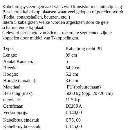
Kabelbrugsysteem gemaakt van zwart kunststof met anti-slip laag
Beschermt kabels op plaatsen waar veel gelopen of gereden wordt
(Podia, congreshallen, beurzen, etc..)
Intern 5 kabelgoten welke worden afgesloten door de gele
scharnierende topplaat.
Geleverd per lengte van 89cm – meerdere segmenten zijn te
koppelen door middel van T-koppelingen.
Type:
Kabelbrug recht PU
Lengte:
89 cm
Aantal Kanalen:
5
Breedte:
54.2 cm
Hoogte:
5.2 cm
Hoogte (kanalen):
3.6 cm
Materiaal:
PU (polyurethaan)
Belasting (max):
5000 kg (opp. 20×20 cm)
Gewicht:
11.5 Kg
Certificaat:
DEKRA
Verkoopprijs:
€ 140,00
Kabelbrug eindstuk
€ 75, 00
Kabelbrug hoekstuk
€ 145,00