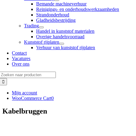
Bemande machineverhuur
Reinigings- en onderhoudswerkzaamheden
Strandonderhoud
Gladheidsbestrijding
Trading
Handel in kunststof materialen
Overige handelsvoorraad
Kunststof rijplaten
Verhuur van kunststof rijplaten
Contact
Vacatures
Over ons
Zoeken
naar:
Mijn account
WooCommerce Cart
0
Kabelbruggen