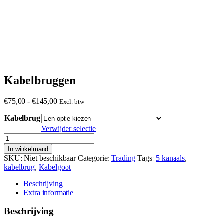
Kabelbruggen
Prijsklasse:
€
75,00
-
€
145,00
Excl. btw
€75,00
Kabelbrug
tot
€145,00
Verwijder selectie
Kabelbruggen
aantal
In winkelmand
SKU:
Niet beschikbaar
Categorie:
Trading
Tags:
5 kanaals
,
kabelbrug
,
Kabelgoot
Beschrijving
Extra informatie
Beschrijving