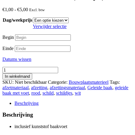
Prijsklasse:
€
1,00
-
€
5,00
Excl. btw
€1,00
Dag/weekprijs
tot
€5,00
Verwijder selectie
Begin
Einde
Datums wissen
Geleide
baak
In winkelmand
rood/wit
SKU:
Niet beschikbaar
Categorie:
Bouwplaatsmaterieel
Tags:
(schildjes)
afzetmateriaal
,
afzetting
,
afzettingsmateriaal
,
Geleide baak
,
geleide
aantal
baak met voet
,
rood
,
schild
,
schildjes
,
wit
Beschrijving
Beschrijving
inclusief kunststof baakvoet