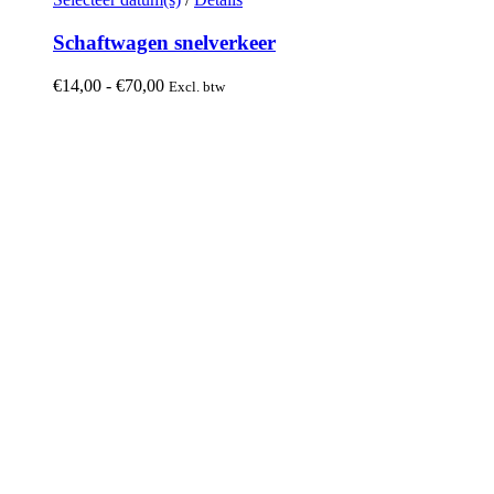
product
heeft
Schaftwagen snelverkeer
meerdere
variaties.
Prijsklasse:
€
14,00
-
€
70,00
Excl. btw
Deze
€14,00
optie
tot
kan
€70,00
gekozen
worden
op
de
productpagina