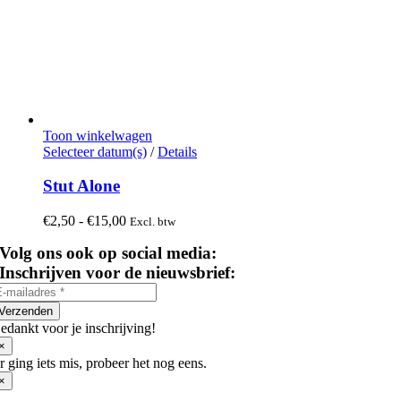
Toon winkelwagen
Dit
Selecteer datum(s)
/
Details
product
heeft
Stut Alone
meerdere
variaties.
Prijsklasse:
€
2,50
-
€
15,00
Excl. btw
Deze
€2,50
optie
Volg ons ook op social media:
tot
kan
€15,00
Inschrijven voor de nieuwsbrief:
gekozen
worden
op
Verzenden
de
edankt voor je inschrijving!
productpagina
×
r ging iets mis, probeer het nog eens.
×