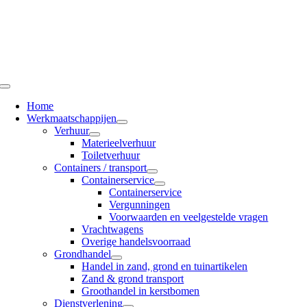
Ga
naar
inhoud
Toggle
Navigation
Home
Werkmaatschappijen
Verhuur
Materieelverhuur
Toiletverhuur
Containers / transport
Containerservice
Containerservice
Vergunningen
Voorwaarden en veelgestelde vragen
Vrachtwagens
Overige handelsvoorraad
Grondhandel
Handel in zand, grond en tuinartikelen
Zand & grond transport
Groothandel in kerstbomen
Dienstverlening