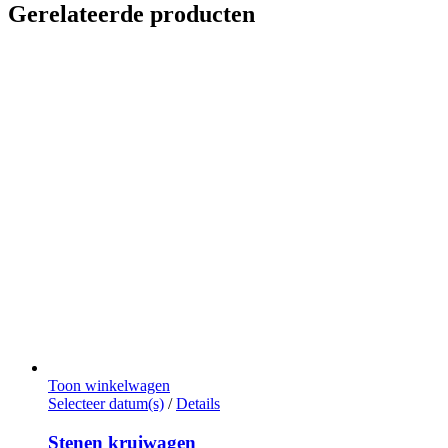
Gerelateerde producten
Toon winkelwagen
Dit
Selecteer datum(s)
/
Details
product
heeft
Stenen kruiwagen