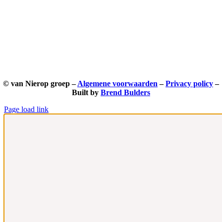
© van Nierop groep –
Algemene voorwaarden
–
Privacy policy
–
Built by
Brend Bulders
Page load link
Ga
naar
de
bovenkant