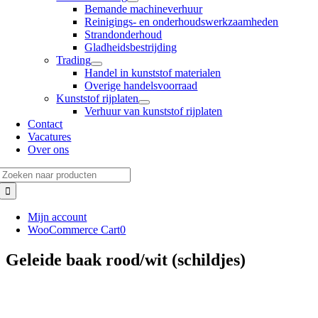
Bemande machineverhuur
Reinigings- en onderhoudswerkzaamheden
Strandonderhoud
Gladheidsbestrijding
Trading
Handel in kunststof materialen
Overige handelsvoorraad
Kunststof rijplaten
Verhuur van kunststof rijplaten
Contact
Vacatures
Over ons
Zoeken
naar:
Mijn account
WooCommerce Cart
0
Geleide baak rood/wit (schildjes)