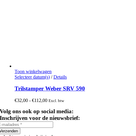
Toon winkelwagen
Dit
Selecteer datum(s)
/
Details
product
heeft
Trilstamper Weber SRV 590
meerdere
variaties.
Prijsklasse:
€
32,00
-
€
112,00
Excl. btw
Deze
€32,00
optie
Volg ons ook op social media:
tot
kan
€112,00
Inschrijven voor de nieuwsbrief:
gekozen
worden
op
Verzenden