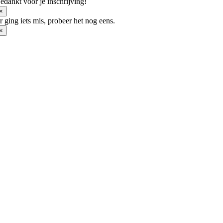
de
edankt voor je inschrijving!
productpagina
×
r ging iets mis, probeer het nog eens.
×