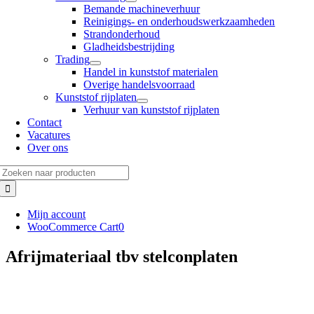
Bemande machineverhuur
Reinigings- en onderhoudswerkzaamheden
Strandonderhoud
Gladheidsbestrijding
Trading
Handel in kunststof materialen
Overige handelsvoorraad
Kunststof rijplaten
Verhuur van kunststof rijplaten
Contact
Vacatures
Over ons
Zoeken
naar:
Mijn account
WooCommerce Cart
0
Afrijmateriaal tbv stelconplaten