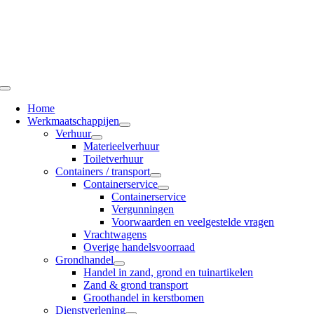
Ga
naar
inhoud
Toggle
Navigation
Home
Werkmaatschappijen
Verhuur
Materieelverhuur
Toiletverhuur
Containers / transport
Containerservice
Containerservice
Vergunningen
Voorwaarden en veelgestelde vragen
Vrachtwagens
Overige handelsvoorraad
Grondhandel
Handel in zand, grond en tuinartikelen
Zand & grond transport
Groothandel in kerstbomen
Dienstverlening