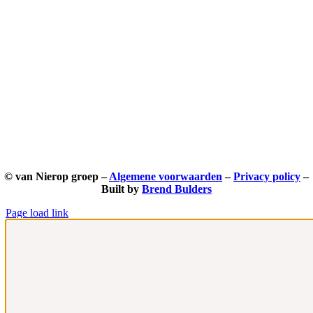
© van Nierop groep –
Algemene voorwaarden
–
Privacy policy
–
Built by
Brend Bulders
Page load link
Ga
naar
de
bovenkant