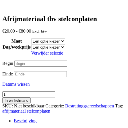
Afrijmateriaal tbv stelconplaten
Prijsklasse:
€
20,00
-
€
80,00
Excl. btw
€20,00
Maat
tot
€80,00
Dag/weekprijs
Verwijder selectie
Begin
Einde
Datums wissen
Afrijmateriaal
tbv
In winkelmand
stelconplaten
SKU:
Niet beschikbaar
Categorie:
Bestratingsgereedschappen
Tag:
aantal
afrijmateriaal stelconplaten
Beschrijving