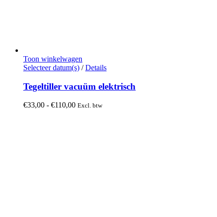
Toon winkelwagen
Dit
Selecteer datum(s)
/
Details
product
heeft
Tegeltiller vacuüm elektrisch
meerdere
variaties.
Prijsklasse:
€
33,00
-
€
110,00
Excl. btw
Deze
€33,00
optie
tot
kan
€110,00
gekozen
worden
op
de
productpagina