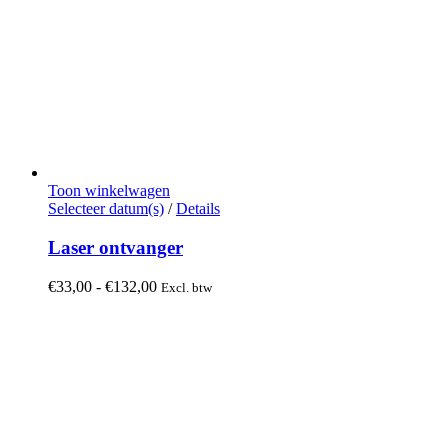
Toon winkelwagen
Dit
Selecteer datum(s)
/
Details
product
heeft
Laser ontvanger
meerdere
variaties.
Prijsklasse:
€
33,00
-
€
132,00
Excl. btw
Deze
€33,00
optie
tot
kan
€132,00
gekozen
worden
op
de
productpagina