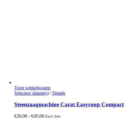
Toon winkelwagen
Dit
Selecteer datum(s)
/
Details
product
heeft
Steenzaagmachine Carat Easycoup Compact
meerdere
variaties.
Prijsklasse:
€
20,00
-
€
45,00
Excl. btw
Deze
€20,00
optie
tot
kan
€45,00