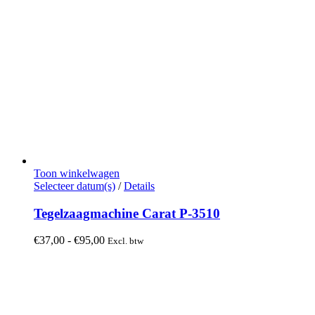
Toon winkelwagen
Dit
Selecteer datum(s)
/
Details
product
heeft
Tegelzaagmachine Carat P-3510
meerdere
variaties.
Prijsklasse:
€
37,00
-
€
95,00
Excl. btw
Deze
€37,00
optie
tot
kan
€95,00
gekozen
worden
op