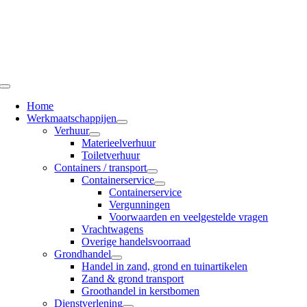
Ga
naar
inhoud
Toggle
Navigation
Home
Werkmaatschappijen
Verhuur
Materieelverhuur
Toiletverhuur
Containers / transport
Containerservice
Containerservice
Vergunningen
Voorwaarden en veelgestelde vragen
Vrachtwagens
Overige handelsvoorraad
Grondhandel
Handel in zand, grond en tuinartikelen
Zand & grond transport
Groothandel in kerstbomen
Dienstverlening