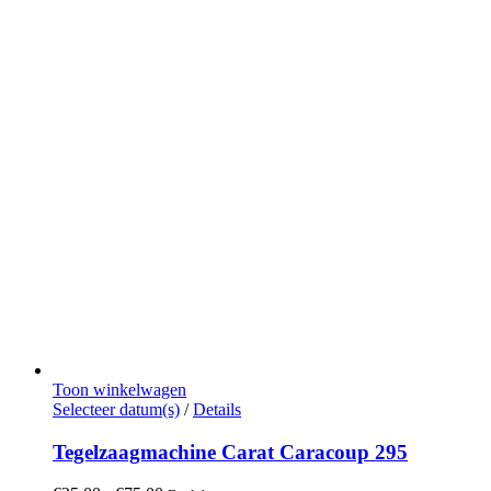
Toon winkelwagen
Dit
Selecteer datum(s)
/
Details
product
heeft
Tegelzaagmachine Carat Caracoup 295
meerdere
variaties.