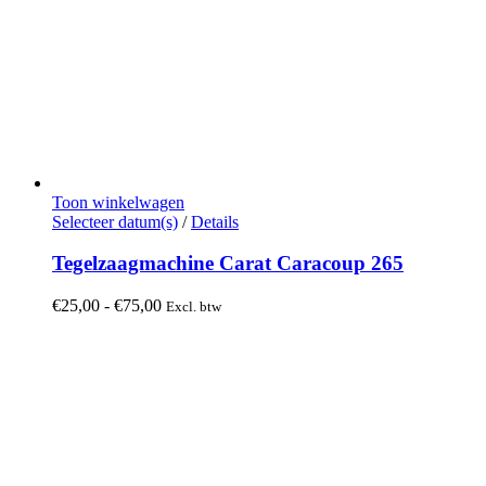
Toon winkelwagen
Dit
Selecteer datum(s)
/
Details
product
heeft
Tegelzaagmachine Carat Caracoup 265
meerdere
variaties.
Prijsklasse:
€
25,00
-
€
75,00
Excl. btw
Deze
€25,00
optie
tot
kan
€75,00
gekozen
worden
op
de
productpagina