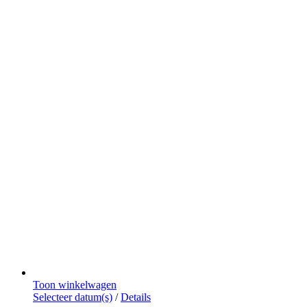
de
productpagina
Toon winkelwagen
Dit
Selecteer datum(s)
/
Details