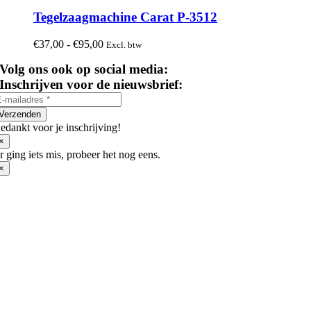
product
heeft
Tegelzaagmachine Carat P-3512
meerdere
variaties.
Prijsklasse:
€
37,00
-
€
95,00
Excl. btw
Deze
€37,00
optie
Volg ons ook op social media:
tot
kan
€95,00
Inschrijven voor de nieuwsbrief:
gekozen
worden
op
Verzenden
de
edankt voor je inschrijving!
productpagina
×
r ging iets mis, probeer het nog eens.
×