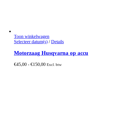
Toon winkelwagen
Dit
Selecteer datum(s)
/
Details
product
heeft
Motorzaag Husqvarna op accu
meerdere
variaties.
Prijsklasse:
€
45,00
-
€
150,00
Excl. btw
Deze
€45,00
optie
tot
kan
€150,00
gekozen
worden
op
de
productpagina