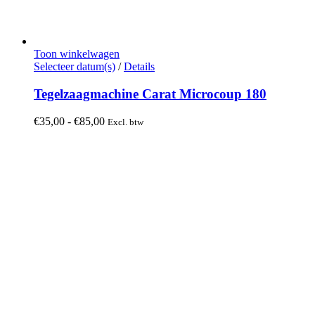
Toon winkelwagen
Dit
Selecteer datum(s)
/
Details
product
heeft
Tegelzaagmachine Carat Microcoup 180
meerdere
variaties.
Prijsklasse:
€
35,00
-
€
85,00
Excl. btw
Deze
€35,00
optie
tot
kan
€85,00
gekozen
worden
op
de
productpagina