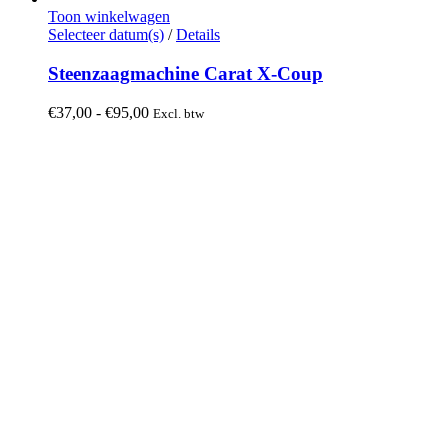
Toon winkelwagen
Dit
Selecteer datum(s)
/
Details
product
heeft
Steenzaagmachine Carat X-Coup
meerdere
variaties.
Prijsklasse:
€
37,00
-
€
95,00
Excl. btw
Deze
€37,00
optie
tot
kan
€95,00
gekozen
worden
op
de
productpagina