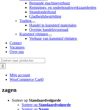
Bemande machineverhuur
Reinigings- en onderhoudswerkzaamheden
Strandonderhoud
Gladheidsbestrijding
Trading
Handel in kunststof materialen
Overige handelsvoorraad
Kunststof rijplaten
Verhuur van kunststof rijplaten
Contact
Vacatures
Over ons
Zoeken
naar:
Mijn account
WooCommerce Cart
0
zagen
Sorteer op
Standaardvolgorde
Sorteer op
Standaardvolgorde
Sorteer op
Naam