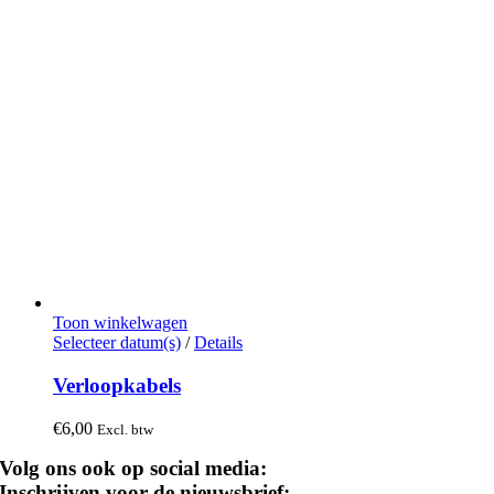
de
productpagina
Toon winkelwagen
Dit
Selecteer datum(s)
/
Details
product
heeft
Verloopkabels
meerdere
variaties.
€
6,00
Excl. btw
Deze
optie
Volg ons ook op social media:
kan
Inschrijven voor de nieuwsbrief: