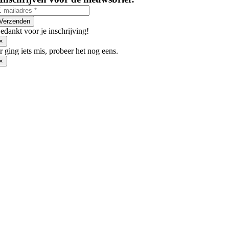
gekozen
worden
op
Verzenden
de
edankt voor je inschrijving!
productpagina
×
r ging iets mis, probeer het nog eens.
×