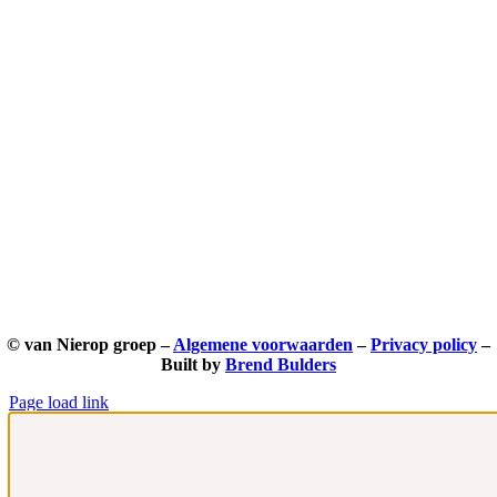
© van Nierop groep –
Algemene voorwaarden
–
Privacy policy
–
Built by
Brend Bulders
Page load link
Ga
naar
de
bovenkant