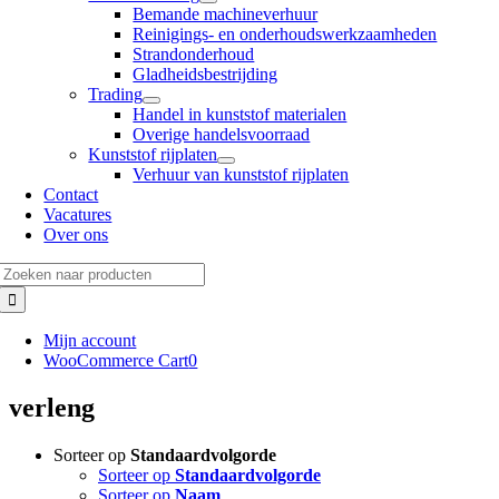
Bemande machineverhuur
Reinigings- en onderhoudswerkzaamheden
Strandonderhoud
Gladheidsbestrijding
Trading
Handel in kunststof materialen
Overige handelsvoorraad
Kunststof rijplaten
Verhuur van kunststof rijplaten
Contact
Vacatures
Over ons
Zoeken
naar:
Mijn account
WooCommerce Cart
0
verleng
Sorteer op
Standaardvolgorde
Sorteer op
Standaardvolgorde
Sorteer op
Naam