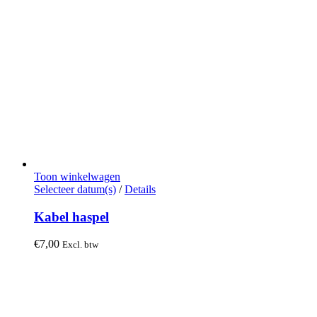
Toon winkelwagen
Dit
Selecteer datum(s)
/
Details
product
heeft
Kabel haspel
meerdere
variaties.
€
7,00
Excl. btw
Deze
optie
kan
gekozen
worden
op