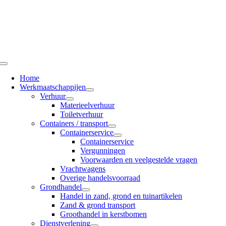
Ga
naar
inhoud
Toggle
Navigation
Home
Werkmaatschappijen
Verhuur
Materieelverhuur
Toiletverhuur
Containers / transport
Containerservice
Containerservice
Vergunningen
Voorwaarden en veelgestelde vragen
Vrachtwagens
Overige handelsvoorraad
Grondhandel
Handel in zand, grond en tuinartikelen
Zand & grond transport
Groothandel in kerstbomen
Dienstverlening