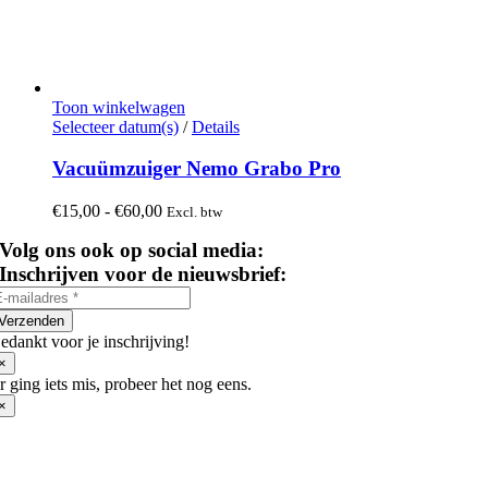
Toon winkelwagen
Dit
Selecteer datum(s)
/
Details
product
heeft
Vacuümzuiger Nemo Grabo Pro
meerdere
variaties.
Prijsklasse:
€
15,00
-
€
60,00
Excl. btw
Deze
€15,00
optie
Volg ons ook op social media:
tot
kan
€60,00
Inschrijven voor de nieuwsbrief:
gekozen
worden
op
Verzenden
de
edankt voor je inschrijving!
productpagina
×
r ging iets mis, probeer het nog eens.
×