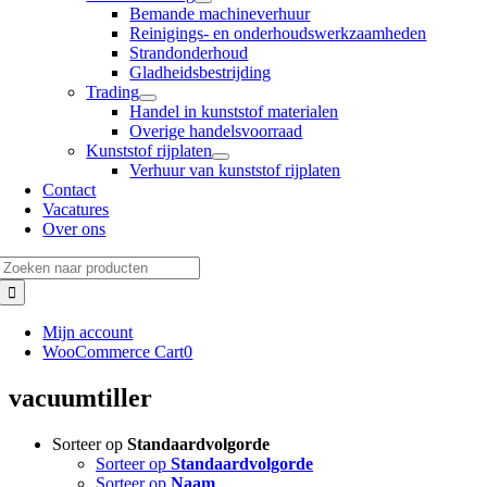
Bemande machineverhuur
Reinigings- en onderhoudswerkzaamheden
Strandonderhoud
Gladheidsbestrijding
Trading
Handel in kunststof materialen
Overige handelsvoorraad
Kunststof rijplaten
Verhuur van kunststof rijplaten
Contact
Vacatures
Over ons
Zoeken
naar:
Mijn account
WooCommerce Cart
0
vacuumtiller
Sorteer op
Standaardvolgorde
Sorteer op
Standaardvolgorde
Sorteer op
Naam