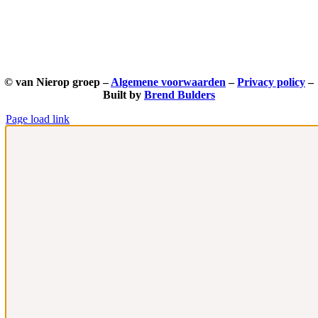
© van Nierop groep –
Algemene voorwaarden
–
Privacy policy
–
Built by
Brend Bulders
Page load link
Ga
naar
de
bovenkant