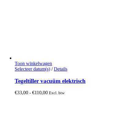
Toon winkelwagen
Dit
Selecteer datum(s)
/
Details
product
heeft
Tegeltiller vacuüm elektrisch
meerdere
variaties.
Prijsklasse:
€
33,00
-
€
110,00
Excl. btw
Deze
€33,00
optie
tot
kan
€110,00
gekozen
worden
op
de
productpagina