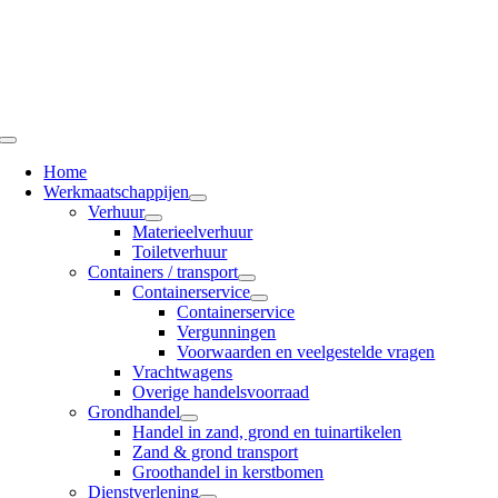
Ga
naar
inhoud
Toggle
Navigation
Home
Werkmaatschappijen
Verhuur
Materieelverhuur
Toiletverhuur
Containers / transport
Containerservice
Containerservice
Vergunningen
Voorwaarden en veelgestelde vragen
Vrachtwagens
Overige handelsvoorraad
Grondhandel
Handel in zand, grond en tuinartikelen
Zand & grond transport
Groothandel in kerstbomen
Dienstverlening