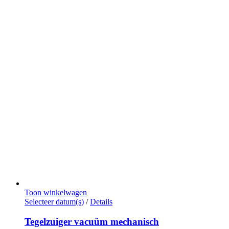
Toon winkelwagen
Dit
Selecteer datum(s)
/
Details
product
heeft
Tegelzuiger vacuüm mechanisch
meerdere