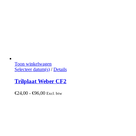
optie
tot
kan
€88,00
gekozen
worden
op
de
productpagina
Toon winkelwagen
Dit
Selecteer datum(s)
/
Details
product
heeft
Trilplaat Weber CF2
meerdere
variaties.
Prijsklasse:
€
24,00
-
€
96,00
Excl. btw
Deze
€24,00
optie
tot
kan
€96,00
gekozen
worden
op
de
productpagina