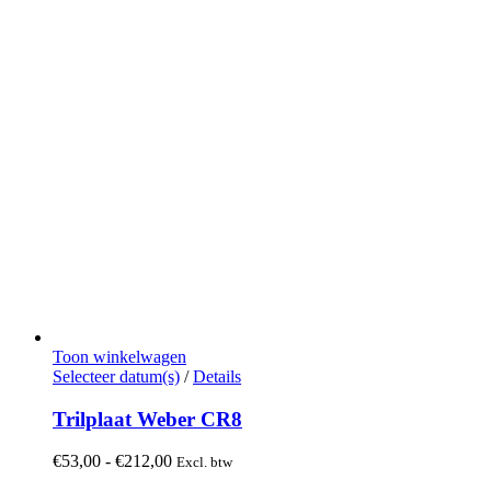
Toon winkelwagen
Dit
Selecteer datum(s)
/
Details
product
heeft
Trilplaat Weber CR8
meerdere
variaties.
Prijsklasse:
€
53,00
-
€
212,00
Excl. btw
Deze
€53,00