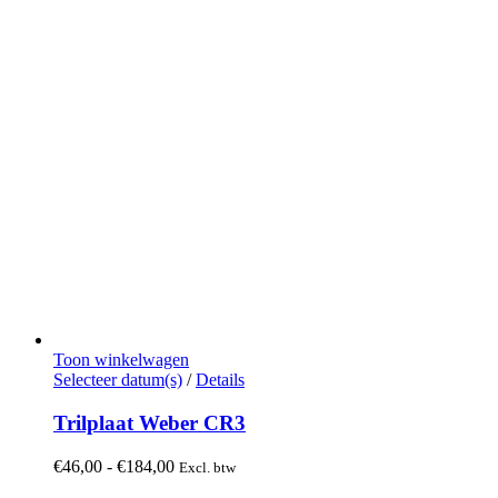
Toon winkelwagen
Dit
Selecteer datum(s)
/
Details
product
heeft
Trilplaat Weber CR3
meerdere
variaties.
Prijsklasse:
€
46,00
-
€
184,00
Excl. btw
Deze
€46,00