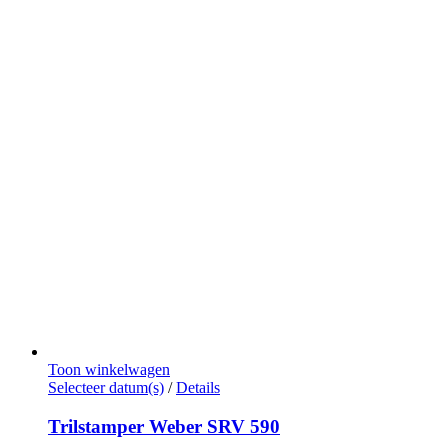
optie
tot
kan
€212,00
gekozen
worden
op
de
productpagina
Toon winkelwagen
Dit
Selecteer datum(s)
/
Details
product
heeft
Trilstamper Weber SRV 590
meerdere