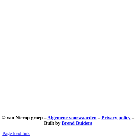
© van Nierop groep –
Algemene voorwaarden
–
Privacy policy
–
Built by
Brend Bulders
Page load link