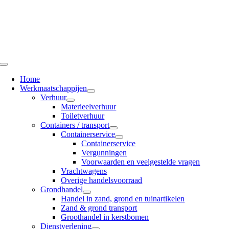
Ga
naar
inhoud
Toggle
Navigation
Home
Werkmaatschappijen
Verhuur
Materieelverhuur
Toiletverhuur
Containers / transport
Containerservice
Containerservice
Vergunningen
Voorwaarden en veelgestelde vragen
Vrachtwagens
Overige handelsvoorraad
Grondhandel
Handel in zand, grond en tuinartikelen
Zand & grond transport
Groothandel in kerstbomen
Dienstverlening