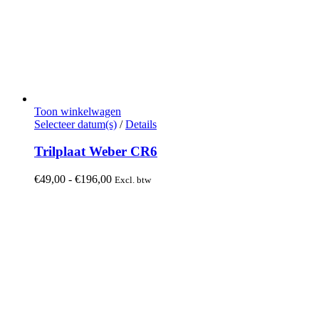
Toon winkelwagen
Dit
Selecteer datum(s)
/
Details
product
heeft
Trilplaat Weber CR6
meerdere
variaties.
Prijsklasse:
€
49,00
-
€
196,00
Excl. btw
Deze
€49,00
optie
tot
kan
€196,00
gekozen
worden
op
de
productpagina