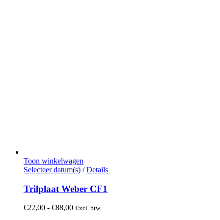
Toon winkelwagen
Dit
Selecteer datum(s)
/
Details
product
heeft
Trilplaat Weber CF1
meerdere
variaties.
Prijsklasse:
€
22,00
-
€
88,00
Excl. btw
Deze
€22,00