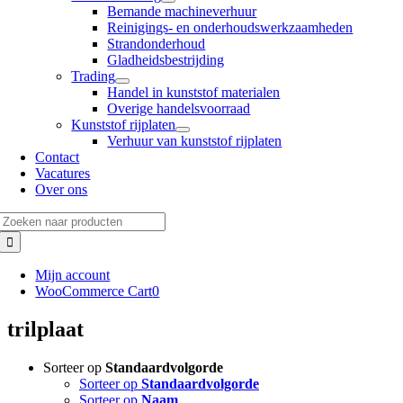
Bemande machineverhuur
Reinigings- en onderhoudswerkzaamheden
Strandonderhoud
Gladheidsbestrijding
Trading
Handel in kunststof materialen
Overige handelsvoorraad
Kunststof rijplaten
Verhuur van kunststof rijplaten
Contact
Vacatures
Over ons
Zoeken
naar:
Mijn account
WooCommerce Cart
0
trilplaat
Sorteer op
Standaardvolgorde
Sorteer op
Standaardvolgorde
Sorteer op
Naam