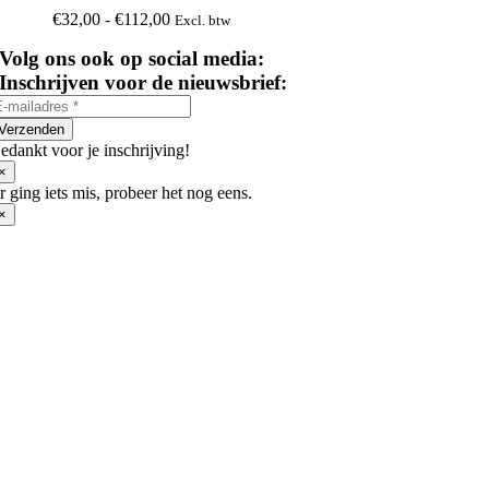
variaties.
Prijsklasse:
€
32,00
-
€
112,00
Excl. btw
Deze
€32,00
optie
Volg ons ook op social media:
tot
kan
€112,00
Inschrijven voor de nieuwsbrief:
gekozen
worden
op
Verzenden
de
edankt voor je inschrijving!
productpagina
×
r ging iets mis, probeer het nog eens.
×