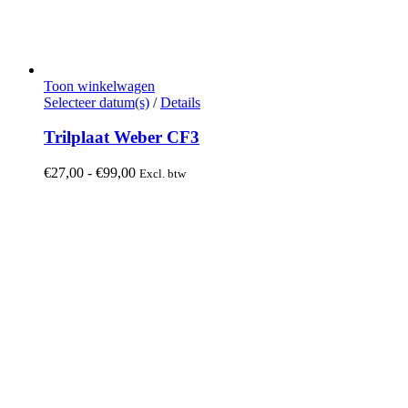
Toon winkelwagen
Dit
Selecteer datum(s)
/
Details
product
heeft
Trilplaat Weber CF3
meerdere
variaties.
Prijsklasse:
€
27,00
-
€
99,00
Excl. btw
Deze
€27,00
optie
tot
kan
€99,00
gekozen
worden
op
de
productpagina