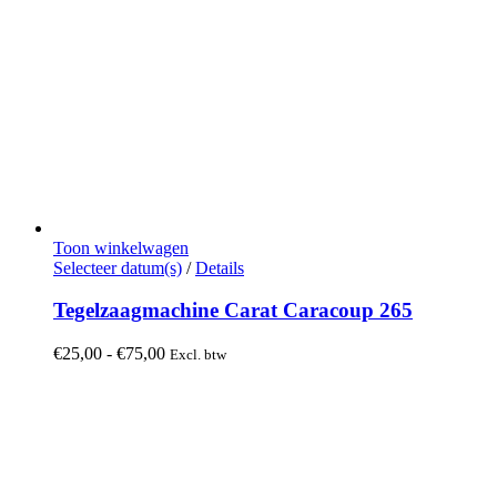
Toon winkelwagen
Dit
Selecteer datum(s)
/
Details
product
heeft
Tegelzaagmachine Carat Caracoup 265
meerdere
variaties.
Prijsklasse:
€
25,00
-
€
75,00
Excl. btw
Deze
€25,00
optie
tot
kan
€75,00
gekozen
worden
op
de