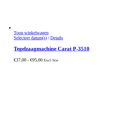
Toon winkelwagen
Dit
Selecteer datum(s)
/
Details
product
heeft
Tegelzaagmachine Carat P-3510
meerdere
variaties.
Prijsklasse:
€
37,00
-
€
95,00
Excl. btw
Deze
€37,00
optie
tot
kan
€95,00
gekozen
worden
op
de
productpagina