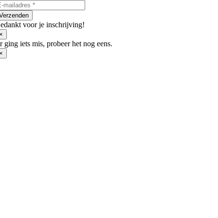
worden
op
Verzenden
de
edankt voor je inschrijving!
productpagina
×
r ging iets mis, probeer het nog eens.
×