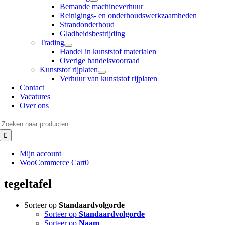
Bemande machineverhuur
Reinigings- en onderhoudswerkzaamheden
Strandonderhoud
Gladheidsbestrijding
Trading
Handel in kunststof materialen
Overige handelsvoorraad
Kunststof rijplaten
Verhuur van kunststof rijplaten
Contact
Vacatures
Over ons
Zoeken
naar:
Mijn account
WooCommerce Cart
0
tegeltafel
Sorteer op
Standaardvolgorde
Sorteer op
Standaardvolgorde
Sorteer op
Naam