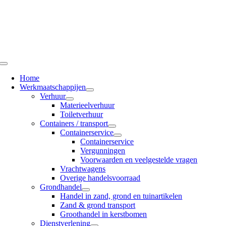
Ga
naar
inhoud
Toggle
Navigation
Home
Werkmaatschappijen
Verhuur
Materieelverhuur
Toiletverhuur
Containers / transport
Containerservice
Containerservice
Vergunningen
Voorwaarden en veelgestelde vragen
Vrachtwagens
Overige handelsvoorraad
Grondhandel
Handel in zand, grond en tuinartikelen
Zand & grond transport
Groothandel in kerstbomen
Dienstverlening