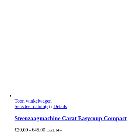
Toon winkelwagen
Dit
Selecteer datum(s)
/
Details
product
heeft
Steenzaagmachine Carat Easycoup Compact
meerdere
variaties.
Prijsklasse:
€
20,00
-
€
45,00
Excl. btw
Deze
€20,00