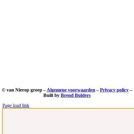
© van Nierop groep –
Algemene voorwaarden
–
Privacy policy
–
Built by
Brend Bulders
Page load link
Ga
naar
de
bovenkant