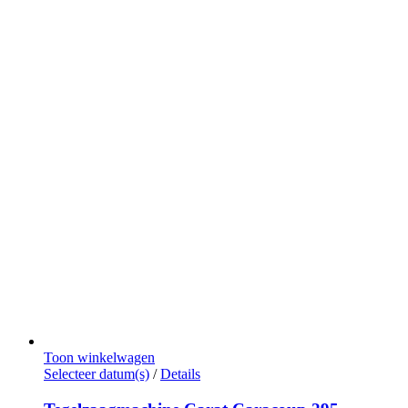
productpagina
Toon winkelwagen
Dit
Selecteer datum(s)
/
Details
product
heeft