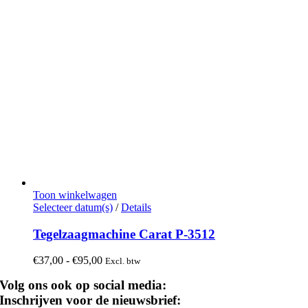
Toon winkelwagen
Dit
Selecteer datum(s)
/
Details
product
heeft
Tegelzaagmachine Carat P-3512
meerdere
variaties.
Prijsklasse:
€
37,00
-
€
95,00
Excl. btw
Deze
€37,00
optie
Volg ons ook op social media:
tot
kan
€95,00
Inschrijven voor de nieuwsbrief:
gekozen