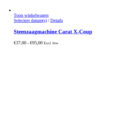
Toon winkelwagen
Dit
Selecteer datum(s)
/
Details
product
heeft
Steenzaagmachine Carat X-Coup
meerdere
variaties.
Prijsklasse:
€
37,00
-
€
95,00
Excl. btw
Deze
€37,00
optie
tot
kan
€95,00
gekozen
worden
op
de
productpagina