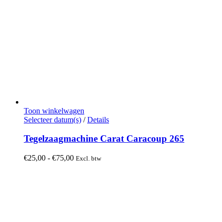
Toon winkelwagen
Dit
Selecteer datum(s)
/
Details
product
heeft
Tegelzaagmachine Carat Caracoup 265
meerdere
variaties.
Prijsklasse:
€
25,00
-
€
75,00
Excl. btw
Deze
€25,00
optie
tot
kan
€75,00
gekozen
worden
op
de