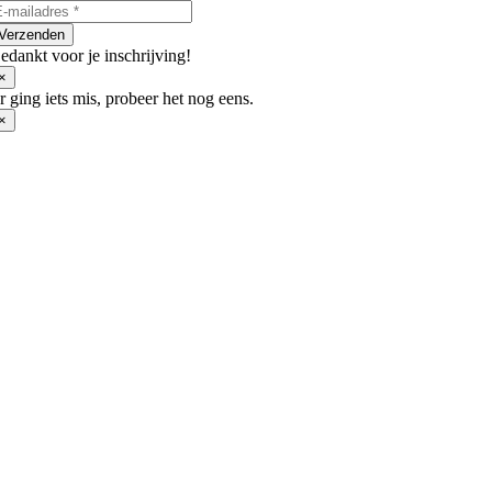
worden
op
Verzenden
de
edankt voor je inschrijving!
productpagina
×
r ging iets mis, probeer het nog eens.
×