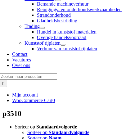
Bemande machineverhuur
Reinigings- en onderhoudswerkzaamheden
Strandonderhoud
Gladheidsbestrijding
Trading
Handel in kunststof materialen
Overige handelsvoorraad
Kunststof rijplaten
Verhuur van kunststof rijplaten
Contact
Vacatures
Over ons
Zoeken
naar:
Mijn account
WooCommerce Cart
0
p3510
Sorteer op
Standaardvolgorde
Sorteer op
Standaardvolgorde
Sorteer op
Naam