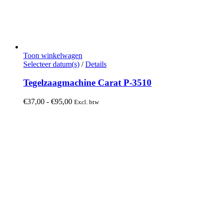
Toon winkelwagen
Dit
Selecteer datum(s)
/
Details
product
heeft
Tegelzaagmachine Carat P-3510
meerdere
variaties.
Prijsklasse:
€
37,00
-
€
95,00
Excl. btw
Deze
€37,00
optie
tot
kan
€95,00
gekozen
worden
op
de
productpagina