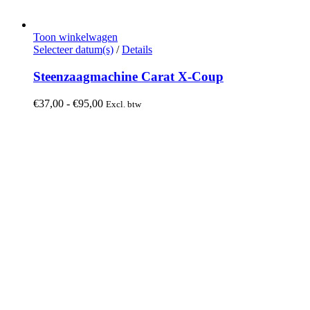
Toon winkelwagen
Dit
Selecteer datum(s)
/
Details
product
heeft
Steenzaagmachine Carat X-Coup
meerdere
variaties.
Prijsklasse:
€
37,00
-
€
95,00
Excl. btw
Deze
€37,00
optie
tot
kan
€95,00
gekozen
worden
op
de
productpagina