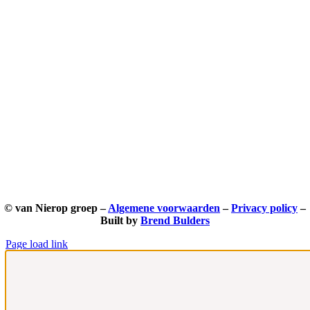
© van Nierop groep –
Algemene voorwaarden
–
Privacy policy
–
Built by
Brend Bulders
Page load link
Ga
naar
de
bovenkant