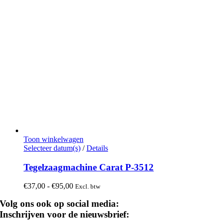
Toon winkelwagen
Dit
Selecteer datum(s)
/
Details
product
heeft
Tegelzaagmachine Carat P-3512
meerdere
variaties.
Prijsklasse:
€
37,00
-
€
95,00
Excl. btw
Deze
€37,00
optie
Volg ons ook op social media:
tot
kan
€95,00
Inschrijven voor de nieuwsbrief:
gekozen