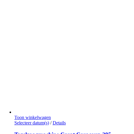
productpagina
Toon winkelwagen
Dit
Selecteer datum(s)
/
Details
product
heeft