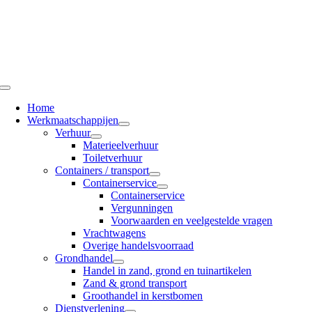
Ga
naar
inhoud
Toggle
Navigation
Home
Werkmaatschappijen
Verhuur
Materieelverhuur
Toiletverhuur
Containers / transport
Containerservice
Containerservice
Vergunningen
Voorwaarden en veelgestelde vragen
Vrachtwagens
Overige handelsvoorraad
Grondhandel
Handel in zand, grond en tuinartikelen
Zand & grond transport
Groothandel in kerstbomen
Dienstverlening