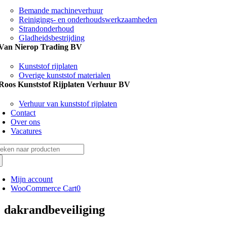
Bemande machineverhuur
Reinigings- en onderhoudswerkzaamheden
Strandonderhoud
Gladheidsbestrijding
Van Nierop Trading BV
Kunststof rijplaten
Overige kunststof materialen
Roos Kunststof Rijplaten Verhuur BV
Verhuur van kunststof rijplaten
Contact
Over ons
Vacatures
eken
r:
Mijn account
WooCommerce Cart
0
dakrandbeveiliging