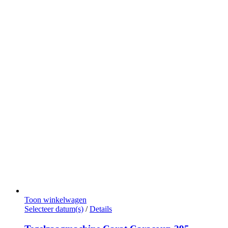
productpagina
Toon winkelwagen
Dit
Selecteer datum(s)
/
Details
product
heeft