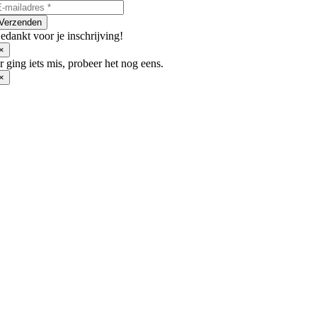
worden
op
Verzenden
de
edankt voor je inschrijving!
productpagina
×
r ging iets mis, probeer het nog eens.
×