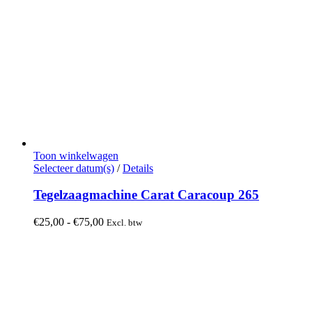
Toon winkelwagen
Dit
Selecteer datum(s)
/
Details
product
heeft
Tegelzaagmachine Carat Caracoup 265
meerdere
variaties.
Prijsklasse:
€
25,00
-
€
75,00
Excl. btw
Deze
€25,00
optie
tot
kan
€75,00
gekozen
worden
op
de