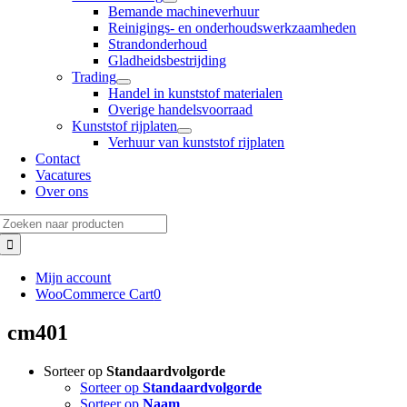
Bemande machineverhuur
Reinigings- en onderhoudswerkzaamheden
Strandonderhoud
Gladheidsbestrijding
Trading
Handel in kunststof materialen
Overige handelsvoorraad
Kunststof rijplaten
Verhuur van kunststof rijplaten
Contact
Vacatures
Over ons
Zoeken
naar:
Mijn account
WooCommerce Cart
0
cm401
Sorteer op
Standaardvolgorde
Sorteer op
Standaardvolgorde
Sorteer op
Naam