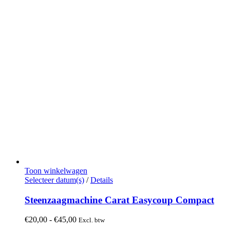
Toon winkelwagen
Dit
Selecteer datum(s)
/
Details
product
heeft
Steenzaagmachine Carat Easycoup Compact
meerdere
variaties.
Prijsklasse:
€
20,00
-
€
45,00
Excl. btw
Deze
€20,00