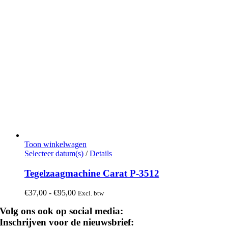
Toon winkelwagen
Dit
Selecteer datum(s)
/
Details
product
heeft
Tegelzaagmachine Carat P-3512
meerdere
variaties.
Prijsklasse:
€
37,00
-
€
95,00
Excl. btw
Deze
€37,00
optie
Volg ons ook op social media:
tot
kan
€95,00
Inschrijven voor de nieuwsbrief:
gekozen