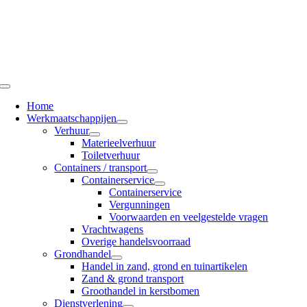
Ga
naar
inhoud
Toggle
Navigation
Home
Werkmaatschappijen
Verhuur
Materieelverhuur
Toiletverhuur
Containers / transport
Containerservice
Containerservice
Vergunningen
Voorwaarden en veelgestelde vragen
Vrachtwagens
Overige handelsvoorraad
Grondhandel
Handel in zand, grond en tuinartikelen
Zand & grond transport
Groothandel in kerstbomen
Dienstverlening