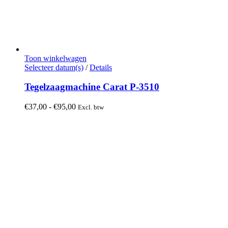
Toon winkelwagen
Dit
Selecteer datum(s)
/
Details
product
heeft
Tegelzaagmachine Carat P-3510
meerdere
variaties.
Prijsklasse:
€
37,00
-
€
95,00
Excl. btw
Deze
€37,00
optie
tot
kan
€95,00
gekozen
worden
op
de
productpagina