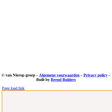
© van Nierop groep –
Algemene voorwaarden
–
Privacy policy
–
Built by
Brend Bulders
Page load link
Ga
naar
de
bovenkant