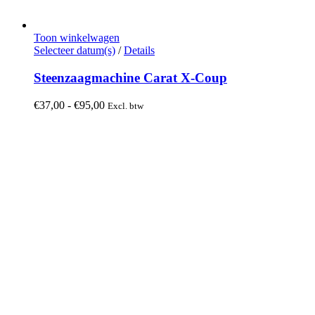
Toon winkelwagen
Dit
Selecteer datum(s)
/
Details
product
heeft
Steenzaagmachine Carat X-Coup
meerdere
variaties.
Prijsklasse:
€
37,00
-
€
95,00
Excl. btw
Deze
€37,00
optie
tot
kan
€95,00
gekozen
worden
op
de
productpagina