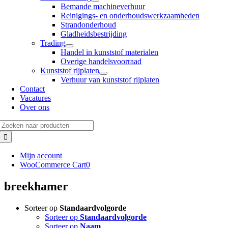
Bemande machineverhuur
Reinigings- en onderhoudswerkzaamheden
Strandonderhoud
Gladheidsbestrijding
Trading
Handel in kunststof materialen
Overige handelsvoorraad
Kunststof rijplaten
Verhuur van kunststof rijplaten
Contact
Vacatures
Over ons
Zoeken
naar:
Mijn account
WooCommerce Cart
0
breekhamer
Sorteer op
Standaardvolgorde
Sorteer op
Standaardvolgorde
Sorteer op
Naam