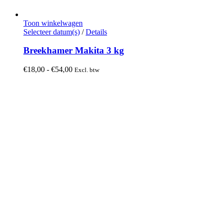
Toon winkelwagen
Dit
Selecteer datum(s)
/
Details
product
heeft
Breekhamer Makita 3 kg
meerdere
variaties.
Prijsklasse:
€
18,00
-
€
54,00
Excl. btw
Deze
€18,00
optie
tot
kan
€54,00
gekozen
worden
op
de
productpagina