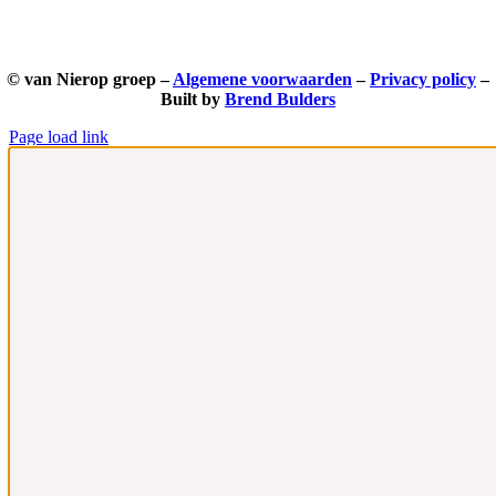
© van Nierop groep –
Algemene voorwaarden
–
Privacy policy
–
Built by
Brend Bulders
Page load link
Ga
naar
de
bovenkant