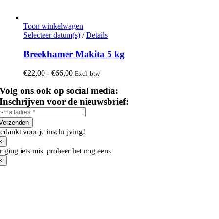
Toon winkelwagen
Dit
Selecteer datum(s)
/
Details
product
heeft
Breekhamer Makita 5 kg
meerdere
variaties.
Prijsklasse:
€
22,00
-
€
66,00
Excl. btw
Deze
€22,00
optie
Volg ons ook op social media:
tot
kan
€66,00
Inschrijven voor de nieuwsbrief:
gekozen
worden
op
Verzenden
de
edankt voor je inschrijving!
productpagina
×
r ging iets mis, probeer het nog eens.
×