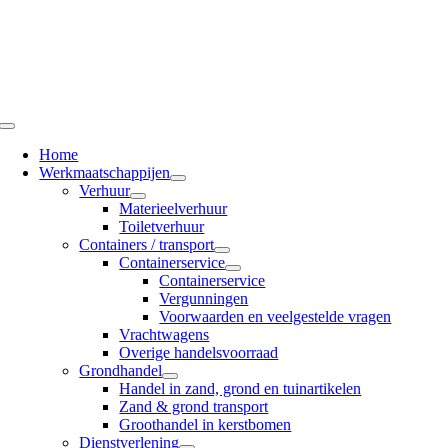
Ga
naar
inhoud
Toggle
Navigation
Home
Werkmaatschappijen
Verhuur
Materieelverhuur
Toiletverhuur
Containers / transport
Containerservice
Containerservice
Vergunningen
Voorwaarden en veelgestelde vragen
Vrachtwagens
Overige handelsvoorraad
Grondhandel
Handel in zand, grond en tuinartikelen
Zand & grond transport
Groothandel in kerstbomen
Dienstverlening