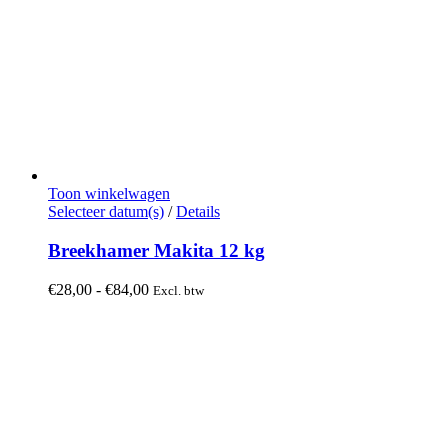
Toon winkelwagen
Dit
Selecteer datum(s)
/
Details
product
heeft
Breekhamer Makita 12 kg
meerdere
variaties.
Prijsklasse:
€
28,00
-
€
84,00
Excl. btw
Deze
€28,00
optie
tot
kan
€84,00
gekozen
worden
op
de
productpagina