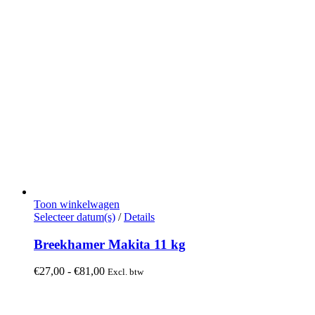
Toon winkelwagen
Dit
Selecteer datum(s)
/
Details
product
heeft
Breekhamer Makita 11 kg
meerdere
variaties.
Prijsklasse:
€
27,00
-
€
81,00
Excl. btw
Deze
€27,00
optie
tot
kan
€81,00