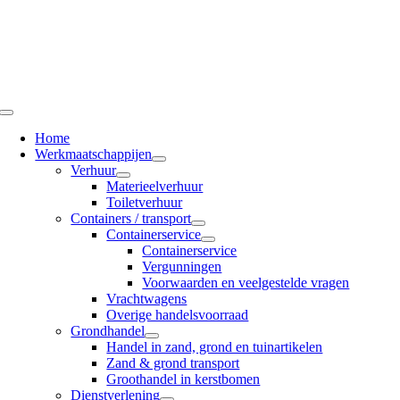
Ga
naar
inhoud
Toggle
Navigation
Home
Werkmaatschappijen
Verhuur
Materieelverhuur
Toiletverhuur
Containers / transport
Containerservice
Containerservice
Vergunningen
Voorwaarden en veelgestelde vragen
Vrachtwagens
Overige handelsvoorraad
Grondhandel
Handel in zand, grond en tuinartikelen
Zand & grond transport
Groothandel in kerstbomen
Dienstverlening