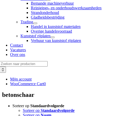
Bemande machineverhuur
Reinigings- en onderhoudswerkzaamheden
Strandonderhoud
Gladheidsbestrijding
Trading
Handel in kunststof materialen
Overige handelsvoorraad
Kunststof rijplaten
Verhuur van kunststof rijplaten
Contact
Vacatures
Over ons
Zoeken
naar:
Mijn account
WooCommerce Cart
0
betonschaar
Sorteer op
Standaardvolgorde
Sorteer op
Standaardvolgorde
Sorteer op
Naam