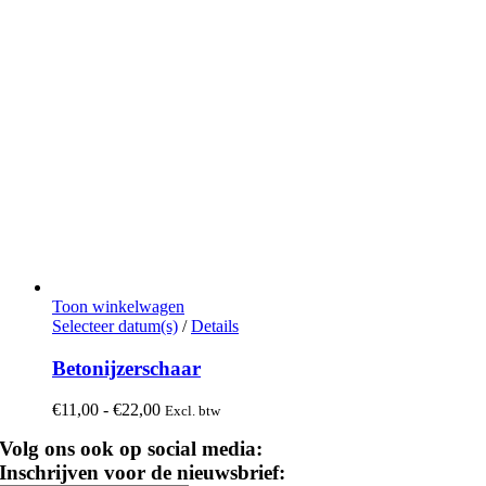
Toon winkelwagen
Dit
Selecteer datum(s)
/
Details
product
heeft
Betonijzerschaar
meerdere
variaties.
Prijsklasse:
€
11,00
-
€
22,00
Excl. btw
Deze
€11,00
optie
Volg ons ook op social media:
tot
kan
€22,00
Inschrijven voor de nieuwsbrief:
gekozen