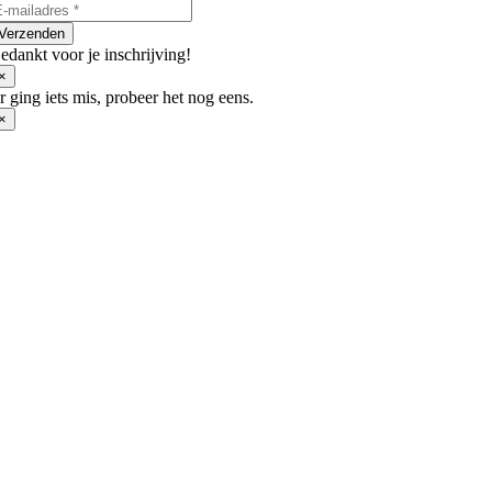
worden
op
Verzenden
de
edankt voor je inschrijving!
productpagina
×
r ging iets mis, probeer het nog eens.
×