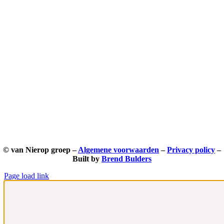
© van Nierop groep –
Algemene voorwaarden
–
Privacy policy
–
Built by
Brend Bulders
Page load link
Ga
naar
de
bovenkant