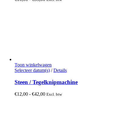
€10,00
tot
€35,00
Toon winkelwagen
Dit
Selecteer datum(s)
/
Details
product
heeft
Steen / Tegelknipmachine
meerdere
variaties.
Prijsklasse:
€
12,00
-
€
42,00
Excl. btw
Deze
€12,00
optie
tot
kan
€42,00
gekozen
worden
op
de
productpagina