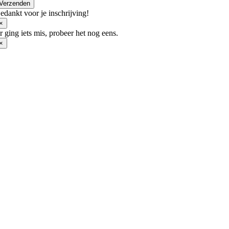
op
Verzenden
de
edankt voor je inschrijving!
productpagina
×
r ging iets mis, probeer het nog eens.
×