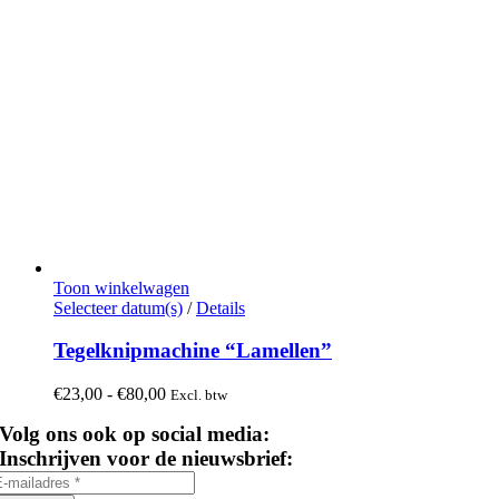
Toon winkelwagen
Dit
Selecteer datum(s)
/
Details
product
heeft
Tegelknipmachine “Lamellen”
meerdere
variaties.
Prijsklasse:
€
23,00
-
€
80,00
Excl. btw
Deze
€23,00
optie
Volg ons ook op social media:
tot
kan
€80,00
Inschrijven voor de nieuwsbrief:
gekozen
worden