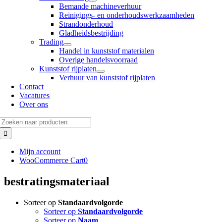
Bemande machineverhuur
Reinigings- en onderhoudswerkzaamheden
Strandonderhoud
Gladheidsbestrijding
Trading
Handel in kunststof materialen
Overige handelsvoorraad
Kunststof rijplaten
Verhuur van kunststof rijplaten
Contact
Vacatures
Over ons
Zoeken
naar:
Mijn account
WooCommerce Cart
0
bestratingsmateriaal
Sorteer op
Standaardvolgorde
Sorteer op
Standaardvolgorde
Sorteer op
Naam