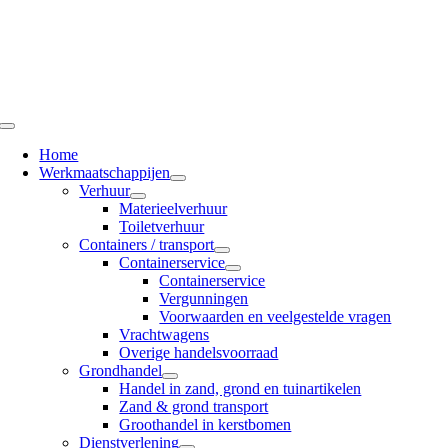
Ga
naar
inhoud
Toggle
Navigation
Home
Werkmaatschappijen
Verhuur
Materieelverhuur
Toiletverhuur
Containers / transport
Containerservice
Containerservice
Vergunningen
Voorwaarden en veelgestelde vragen
Vrachtwagens
Overige handelsvoorraad
Grondhandel
Handel in zand, grond en tuinartikelen
Zand & grond transport
Groothandel in kerstbomen
Dienstverlening