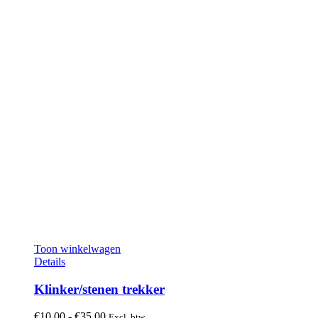
Toon winkelwagen
Details
Klinker/stenen trekker
Prijsklasse:
€
10,00
-
€
35,00
Excl. btw