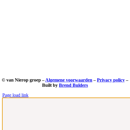
© van Nierop groep –
Algemene voorwaarden
–
Privacy policy
–
Built by
Brend Bulders
Page load link
Ga
naar
de
bovenkant