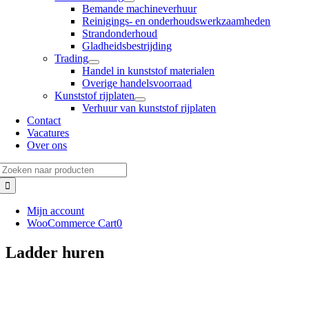
Bemande machineverhuur
Reinigings- en onderhoudswerkzaamheden
Strandonderhoud
Gladheidsbestrijding
Trading
Handel in kunststof materialen
Overige handelsvoorraad
Kunststof rijplaten
Verhuur van kunststof rijplaten
Contact
Vacatures
Over ons
Zoeken
naar:
Mijn account
WooCommerce Cart
0
Ladder huren