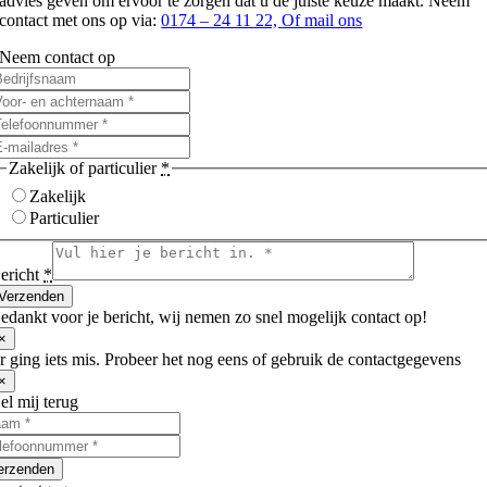
advies geven om ervoor te zorgen dat u de juiste keuze maakt. Neem
contact met ons op via:
0174 – 24 11 22,
Of mail ons
Neem contact op
Zakelijk of particulier
*
Zakelijk
Particulier
ericht
*
Verzenden
edankt voor je bericht, wij nemen zo snel mogelijk contact op!
×
r ging iets mis. Probeer het nog eens of gebruik de contactgegevens
×
el mij terug
erzenden