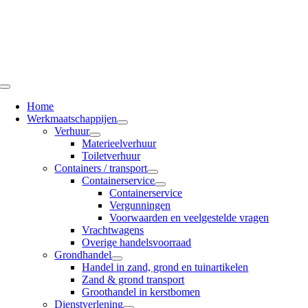
Ga
naar
inhoud
Toggle
Navigation
Home
Werkmaatschappijen
Verhuur
Materieelverhuur
Toiletverhuur
Containers / transport
Containerservice
Containerservice
Vergunningen
Voorwaarden en veelgestelde vragen
Vrachtwagens
Overige handelsvoorraad
Grondhandel
Handel in zand, grond en tuinartikelen
Zand & grond transport
Groothandel in kerstbomen
Dienstverlening