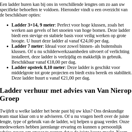
Een ladder huren kan bij ons in verschillende lengtes om zo aan uw
specifieke behoeften te voldoen. Hieronder vindt u een overzicht van
de beschikbare opties:
Ladder 3×14, 9 meter
: Perfect voor hoge klussen, zoals het
werken aan gevels of het snoeien van hoge bomen. Deze ladder
biedt een stevige en stabiele basis voor veilig werken op grote
hoogte. U huurt deze ladder al vanaf €24,00 per dag.
Ladder 7 meter
: Ideaal voor zowel binnen- als buitenshuis
klussen. Of u nu schilderwerkzaamheden uitvoert of verlichting
installeert, deze ladder is veelzijdig en makkelijk in gebruik.
Beschikbaar vanaf €18,00 per dag.
Ladder opsteek 8,10 meter
: Deze ladder is geschikt voor
middelgrote tot grote projecten en biedt extra bereik en stabiliteit.
Deze ladder huurt u vanaf €21,00 per dag.
Ladder verhuur met advies van Van Nierop
Groep
Twijfelt u welke ladder het beste past bij uw klus? Ons deskundige
team staat klaar om u te adviseren. Of u nu vragen heeft over de juiste
lengte, type of gebruik van de ladder, wij helpen u graag verder. Onze
medewerkers hebben jarenlange ervaring en kunnen u persoonlijk