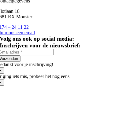
ontactgegevens
lotlaan 18
681 RX Monster
174 – 24 11 22
tuur ons een email
Volg ons ook op social media:
Inschrijven voor de nieuwsbrief:
Verzenden
edankt voor je inschrijving!
×
r ging iets mis, probeer het nog eens.
×