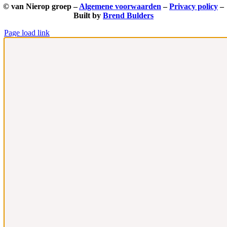
© van Nierop groep –
Algemene voorwaarden
–
Privacy policy
–
Built by
Brend Bulders
Page load link
Ga
naar
de
bovenkant