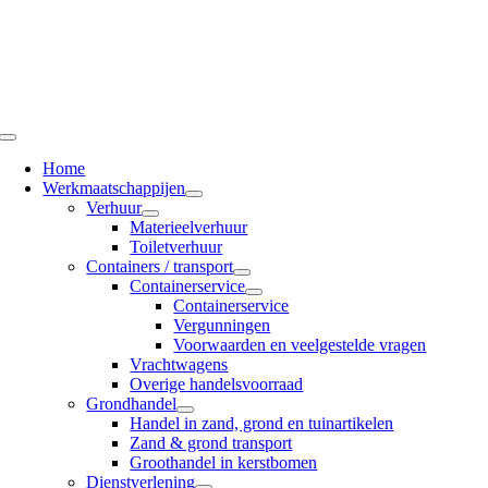
Ga
naar
inhoud
Toggle
Navigation
Home
Werkmaatschappijen
Verhuur
Materieelverhuur
Toiletverhuur
Containers / transport
Containerservice
Containerservice
Vergunningen
Voorwaarden en veelgestelde vragen
Vrachtwagens
Overige handelsvoorraad
Grondhandel
Handel in zand, grond en tuinartikelen
Zand & grond transport
Groothandel in kerstbomen
Dienstverlening