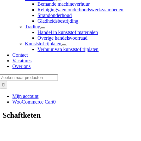
Bemande machineverhuur
Reinigings- en onderhoudswerkzaamheden
Strandonderhoud
Gladheidsbestrijding
Trading
Handel in kunststof materialen
Overige handelsvoorraad
Kunststof rijplaten
Verhuur van kunststof rijplaten
Contact
Vacatures
Over ons
Zoeken
naar:
Mijn account
WooCommerce Cart
0
Schaftketen