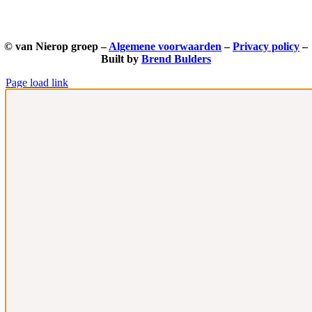
© van Nierop groep –
Algemene voorwaarden
–
Privacy policy
–
Built by
Brend Bulders
Page load link
Ga
naar
de
bovenkant