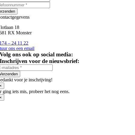
erzenden
ontactgegevens
lotlaan 18
681 RX Monster
174 – 24 11 22
tuur ons een email
Volg ons ook op social media:
Inschrijven voor de nieuwsbrief:
Verzenden
edankt voor je inschrijving!
×
r ging iets mis, probeer het nog eens.
×