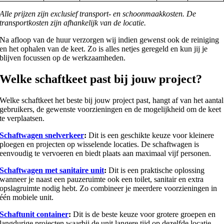
Alle prijzen zijn exclusief transport- en schoonmaakkosten. De
transportkosten zijn afhankelijk van de locatie.
Na afloop van de huur verzorgen wij indien gewenst ook de reiniging
en het ophalen van de keet. Zo is alles netjes geregeld en kun jij je
blijven focussen op de werkzaamheden.
Welke schaftkeet past bij jouw project?
Welke schaftkeet het beste bij jouw project past, hangt af van het aantal
gebruikers, de gewenste voorzieningen en de mogelijkheid om de keet
te verplaatsen.
Schaftwagen snelverkeer
:
Dit is een geschikte keuze voor kleinere
ploegen en projecten op wisselende locaties. De schaftwagen is
eenvoudig te vervoeren en biedt plaats aan maximaal vijf personen.
Schaftwagen met sanitaire unit
:
Dit is een praktische oplossing
wanneer je naast een pauzeruimte ook een toilet, sanitair en extra
opslagruimte nodig hebt. Zo combineer je meerdere voorzieningen in
één mobiele unit.
Schaftunit container
:
Dit is de beste keuze voor grotere groepen en
langdurige projecten waarbij de unit langere tijd op dezelfde locatie