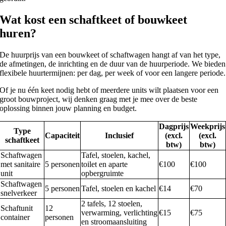
Wat kost een schaftkeet of bouwkeet
huren?
De huurprijs van een bouwkeet of schaftwagen hangt af van het type,
de afmetingen, de inrichting en de duur van de huurperiode. We bieden
flexibele huurtermijnen: per dag, per week of voor een langere periode.
Of je nu één keet nodig hebt of meerdere units wilt plaatsen voor een
groot bouwproject, wij denken graag met je mee over de beste
oplossing binnen jouw planning en budget.
Dagprijs
Weekprijs
Type
Capaciteit
Inclusief
(excl.
(excl.
schaftkeet
btw)
btw)
Schaftwagen
Tafel, stoelen, kachel,
met sanitaire
5 personen
toilet en aparte
€100
€100
unit
opbergruimte
Schaftwagen
5 personen
Tafel, stoelen en kachel
€14
€70
snelverkeer
2 tafels, 12 stoelen,
Schaftunit
12
verwarming, verlichting
€15
€75
container
personen
en stroomaansluiting