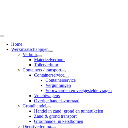
Ga
naar
inhoud
Toggle
Navigation
Home
Werkmaatschappijen
Verhuur
Materieelverhuur
Toiletverhuur
Containers / transport
Containerservice
Containerservice
Vergunningen
Voorwaarden en veelgestelde vragen
Vrachtwagens
Overige handelsvoorraad
Grondhandel
Handel in zand, grond en tuinartikelen
Zand & grond transport
Groothandel in kerstbomen
Dienstverlening