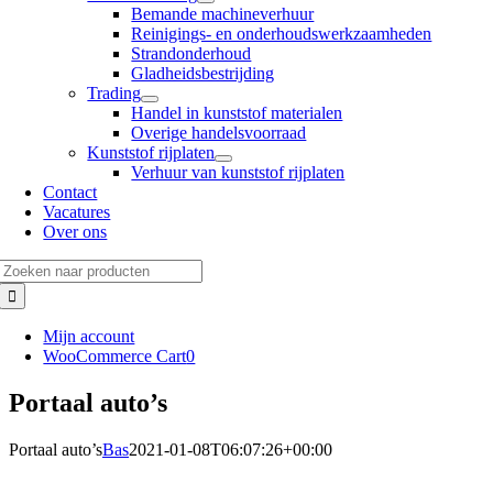
Bemande machineverhuur
Reinigings- en onderhoudswerkzaamheden
Strandonderhoud
Gladheidsbestrijding
Trading
Handel in kunststof materialen
Overige handelsvoorraad
Kunststof rijplaten
Verhuur van kunststof rijplaten
Contact
Vacatures
Over ons
Zoeken
naar:
Mijn account
WooCommerce Cart
0
Portaal auto’s
Portaal auto’s
Bas
2021-01-08T06:07:26+00:00