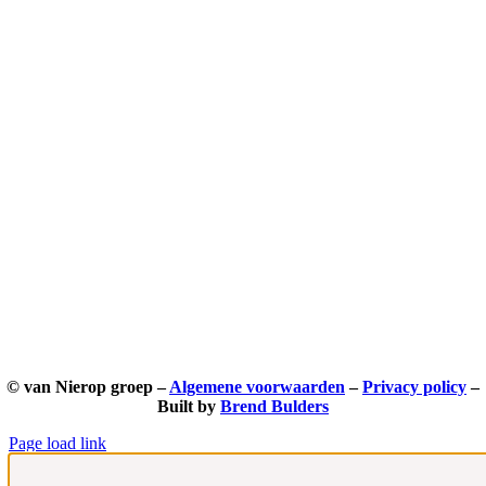
© van Nierop groep –
Algemene voorwaarden
–
Privacy policy
–
Built by
Brend Bulders
Page load link
Ga
naar